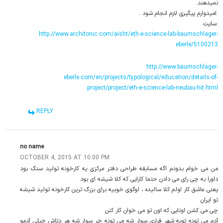
نمیدهند.
.امیدوارم پیگیری لازم انجام شود .
:سایت
http://www.architonic.com/aisht/eth-e-science-lab-baumschlager-
eberle/5100213
http://www.baumschlager-
eberle.com/en/projects/typological/education/details-of-
project/project/eth-e-science-lab-neubau-hit.html
REPLY
no name
OCTOBER 4, 2015 AT 10:00 PM
من می خوام بدونم اگه مسابقه طراحی دفتر مرکزی یه کارخونه تولید سنگ بود
داورا به چی رای می دادن حتما کارایی که کلا شیشه ای بود
یعنی عاشق کار اولم کلا سالیده ، لوگوی خوبیه برای بزرگ ترین کارخونه تولید شیشه
تو ایران
چی می کشن اونایی که اون تو می خوان کار کنن
آدم می تونه تویه شهر فراری سوار شه می تونه خر سوار شه هر دتاش خیلی آدمو