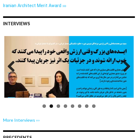
Iranian Architect Merit Award ›››
INTERVIEWS
Previo
Next
us
More Interviews ›››
PRECEDENTS