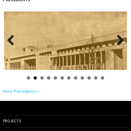
Previo
Next
us
More Precedents ›››
PROJECTS