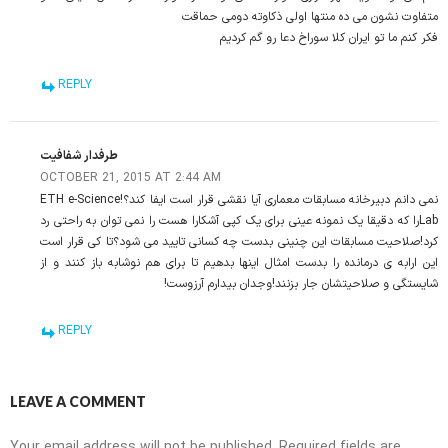
متفاوت نشون می ده منتها اولی ذکاوته دومی حماقت
فکر کنم ما تو ایران کلا سوراخ دعا رو گم کردیم
REPLY
طرفدار شفافیت
OCTOBER 21, 2015 AT 2:44 AM
نمی دانم دبیرخانه مسابقات معماری آیا نقشی قرار است ایفا کند؟!ETH e-Science
Labرا که دقیقا یک نمونه عینی برای یک کپی آشکارا هست را نمی توان به راحتی رد
کرد!صلاحیت مسابقات این چنینی بدست چه کسانی تایید می شود؟تا کی قرار است
این ارابه ی درمانده را بدست امثال اینها بدهیم تا برای هم نوشابه باز کنند و از
شایستگی و صلاحیتشان جار بزنند!وجدان بیدارم آرزوست!
REPLY
LEAVE A COMMENT
Your email address will not be published.
Required fields are