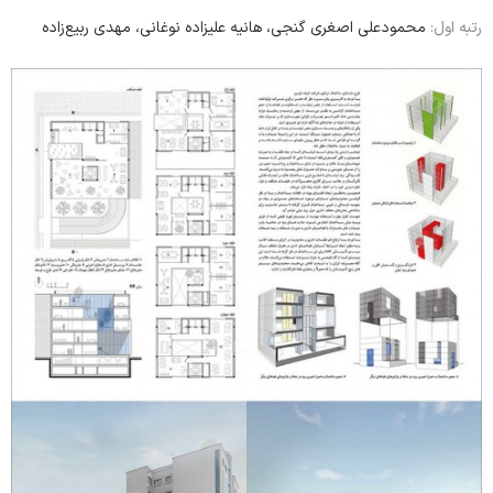
رتبه اول:
محمودعلی اصغری گنجی، هانیه علیزاده نوغانی، مهدی ربیع‌زاده