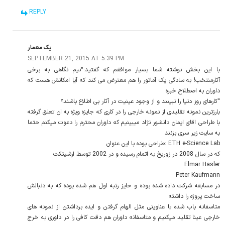
REPLY
یک معمار
SEPTEMBER 21, 2015 AT 5:39 PM
با این بخش نوشته شما بسیار موافقم که گفتید:”نیم نگاهی به برخی
آثارمنتخب! به سادگی یک آماتور را هم معترض می کند که آیا امکانش هست که
داوران به اصطلاح خبره
“کارهای روز دنیا را نبینند و از وجود عینیت در آثار بی اطلاع باشند؟
بارزترین نمونه تقلیدی از نمونه خارجی را در کاری که جایزه ویژه به ان تعلق گرفته
با طراحی اقای ایمان دانشور نژاد میبینیم که داوران محترم را دعوت میکنم حتما
به سایت زیر سری بزنند
ETH e-Science Lab :طراحی بوده با این عنوان
که در سال 2008 در زوریخ به اتمام رسیده و در 2002 توسط ارشیتکت
Elmar Hasler
Peter Kaufmann
در مسابقه شرکت داده شده بوده و حایز رتبه اول هم شده بوده که به دنبالش
ساخت پروژه را داشته
متاسفانه باب شده با عناوینی مثل الهام گرفتن و ایده برداشتن از نمونه های
خارجی عینا تقلید میکنیم و متاسفانه داوران هم دقت کافی را در داوری به خرج