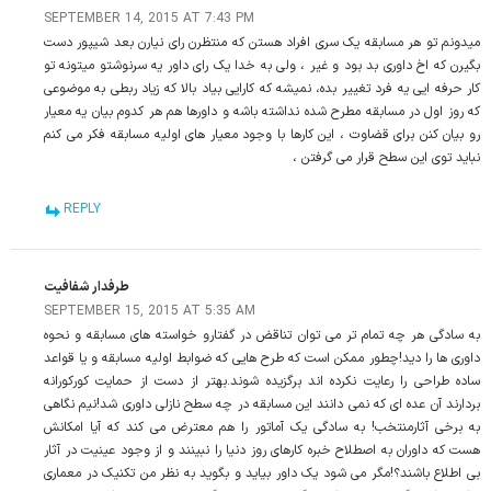
SEPTEMBER 14, 2015 AT 7:43 PM
میدونم تو هر مسابقه یک سری افراد هستن که منتظرن رای نیارن بعد شیپور دست
بگیرن که اخ داوری بد بود و غیر ، ولی به خدا یک رای داور یه سرنوشتو میتونه تو
کار حرفه ایی یه فرد تغییر بده، نمیشه که کارایی بیاد بالا که زیاد ربطی به موضوعی
که روز اول در مسابقه مطرح شده نداشته باشه و داورها هم هر کدوم بیان یه معیار
رو بیان کنن برای قضاوت ، این کارها با وجود معیار های اولیه مسابقه فکر می کنم
نباید توی این سطح قرار می گرفتن ،
REPLY
طرفدار شفافیت
SEPTEMBER 15, 2015 AT 5:35 AM
به سادگی هر چه تمام تر می توان تناقض در گفتارو خواسته های مسابقه و نحوه
داوری ها را دید!چطور ممکن است که طرح هایی که ضوابط اولیه مسابقه و یا قواعد
ساده طراحی را رعایت نکرده اند برگزیده شوند.بهتر از دست از حمایت کورکورانه
بردارند آن عده ای که نمی دانند این مسابقه در چه سطح نازلی داوری شد!نیم نگاهی
به برخی آثارمنتخب! به سادگی یک آماتور را هم معترض می کند که آیا امکانش
هست که داوران به اصطلاح خبره کارهای روز دنیا را نبینند و از وجود عینیت در آثار
بی اطلاع باشند؟!مگر می شود یک داور بیاید و بگوید به نظر من تکنیک در معماری