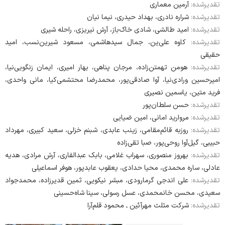
تقدیرشده:
آرمین معماری
تقدیرشده:
شراره نادری، بهداد حیدری، نیما نیان
تقدیرشده:
امید طالشی، شادی خاک‌باز، آرش نیریزی، راحله شیری
تقدیرشده:
کاوه علی‌ین، جمال سیدهاشمی، مسعود شیرین‌نسب، امید
حقیقی
تقدیرشده:
هومن تهمتن‌زاده، مرجان پناهی، بهار امیری، ایمان زنگویی‌نیا،
امیرحسین ورادی‌نیا، آوا صادقی‌پور، محمدرضا محتشمی‌کیا، مانی واحدی،
فرید متین، یاسمین نصیری
تقدیرشده:
حسن سلطان‌پور
تقدیرشده:
مروارید امانی، امین ضیایی
تقدیرشده:
روزبه قائم‌مقامی، زینب عابدی، شبنم خزلی، سعید کبیری، مهرداد
حبیبی، گیل‌آوا روحی‌پور، صبا تقی‌زاده
تقدیرشده:
بهروز منصوری، سهراب غلامی، بابک عبدالفاری، آرش مرادی، هدیه
عادلی، ساره محمدی، محیا حدادی، یعقوب عابدپور، هوفر اسماعیلی
تقدیرشده:
علی اندجی گرمارودی، مبشر نیکویی، ثمین قدیرزاده، محمدجواد
سعیدی، محسن خانمحمدی، عسل رسولی، سینا شاه‌حسینی
تقدیرشده:
شرکت مثلث مهرآئین ـ محمود قلم‌آرا