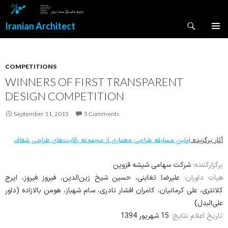
Search
Iranian Architect
SKIP
PRIMAR
TO
MENU
CONTENT
COMPETITIONS
WINNERS OF FIRST TRANSPARENT
DESIGN COMPETITION
September 11, 2015
5 Comments
آثار برگزیده
اولین مسابقه طراحی معماری از مجموعه رقابت‌های طراحی شفاف
برگزارکننده:
شرکت سهامی شیشه قزوین
هیات داوران:
علیرضا تغابنی، حسین شیخ زین‌الدین، فیروز فیروز، ایرج
کلانتری، علی کرمانیان، کامران افشار نادری، سام شهباز، هومن بالازاده (داور
علی‌البدل)
تاریخ اعلام نتایج:
15 شهریور 1394