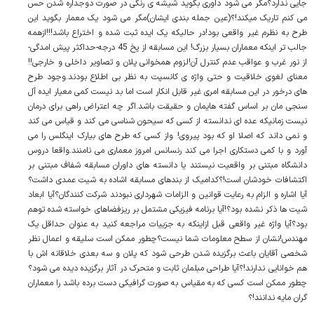
جایی ندارد؟مگر می شود داوری بگوید شیشه ی رنگی در صورت دوجداره شدن حس
می کنم تاریک میکند!؟(عین جمله بندی ایشان)مگر می شود یک معمار بگوید این
طرح به نظرم غیر واقعی بود!در حالیکه یک ایده ثبت شده و اختراع باشد!!!ازهمه
جالب تر اینکه معماران بسیار بزرگ! این مسابقه از پخ 45 درجه-حداکثر پیش امدگی-
از نور غرب و عواقب عدم کنترل آن!لزوم همخوانی پلان و تصاویر داخلی و خارجی!!
معنای لغوی خلاقیت و حتی واژه ی کانسپت به نظر بی اطلاع بودند.وجود طرح
های درخور در این مسابقه امری غیر قابل انکار است اما بد نیست کمی معیار ایده آل
سنجی مان بر اساس گفته هایمان و حقیقت باشد.اگر چه اعتراض راهی برای درمان
نیست زمانیکه عده ای ندانسته از کسی که سیحون شناسی می کند و قیاس می کند
و نمی داند که اصلا او که بود پیروی! واز کسی که طرح های بیارک اینگلس را می
آورد و با کمی دستکاری اجرا می کند رنسانس امروز معماری می نامنند.واقعا دروس
دانشگاه مبتنی بر واقعیت نیستند یا دانسته های داوران مسابقه شفاف مبتنی بر
اکتشافات خودشان است!؟کدامیک از بندهای مسابقه اشاده به شیت عمدی داشت؟
آیا اشاره و الزام به رعایت قوانین و الزامات شهرداری نبودند شرکت کنندگان؟آیا ابعاد
شیت ها ذکر نشده بود؟!آیا برنامه فیزیکی مشتمل بر ریزفضاهای خواسته شده توهم
بود؟آیا واژه غیر واقعی قبل ازاینکه به جزییات مراجعه کنید به عنوان حداقل یک
مهندس!نشان از سطح معلومات شما نیست؟چطور ممکن است سلیقه و اعمال نظر
شخصی آقایان باعث برگزیده شدن طرحی شود که پلان و سه بعدی خلاقانه اش با
هم خوانایی ندارند!؟آیا طراحی مبلمان ثابت و متحرک در آثار برگزیده دیده می شود؟
چطور ممکن است کسی که به مقیاس به صورت گرافیکی دست برده باشد را معماران
گران مایه ندانند!؟