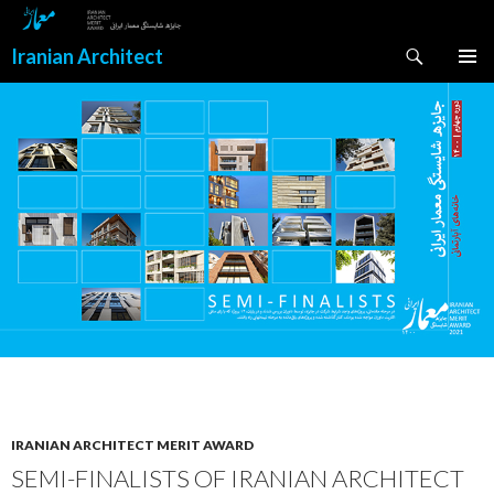
Search
Iranian Architect
SKIP
PRIMAR
TO
MENU
CONTENT
IRANIAN ARCHITECT MERIT AWARD
SEMI-FINALISTS OF IRANIAN ARCHITECT