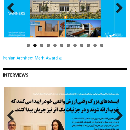
Previo
Next
us
Iranian Architect Merit Award ›››
INTERVIEWS
Previo
Next
us