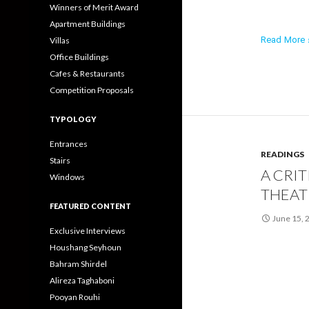
Winners of Merit Award
Apartment Buildings
Read More ›
Villas
Office Buildings
Cafes & Restaurants
Competition Proposals
TYPOLOGY
Entrances
READINGS
Stairs
A CRI
Windows
THEATR
FEATURED CONTENT
June 15, 
Exclusive Interviews
Houshang Seyhoun
Bahram Shirdel
Alireza Taghaboni
Pooyan Rouhi