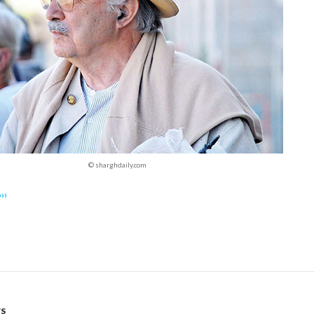
© sharghdaily.com
››
WS