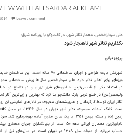
VIEW WITH ALI SARDAR AFKHAMI
 2014
Leave a comment
علی سردار‌افخمی، معمار تئاتر شهر، در گفت‌وگو با روزنامه شرق:
نگذاريم تئاتر شهر ناهنجار شود
پرویز براتی
شهرتش بابت طراحی و اجرای ساختمانی ۴۰ ساله است. این سا
ویژه‌ای برای اهالی تئاتر دارد. علی سردارافخمی سال‌ها پیش ساختمانی مدور 
در امتداد یکی از قدیمی‌ترین خیابان‌های شهر تهران و در تقاطع دو خیاب
ولیعصر(عج) در ضلع غربی پارک دانشجو بنا کرد که بهترین و زیباترین آثار نم
تئاتر ایران توسط کارگردانان و هنرپیشه‌های معروف در تالارهای نمایشی آن ر
است. کلنگ احداث مجموعه تئاتر شهر تهران د
زمین زده و هفتم بهمن ۱۳۵۱ با یک سالن مدرن آماده بهره‌برداری شد.
نام‌آورترین معماران ایرانی دهه ۵۰ است؛ از بنیانگذاران جریان معم
حساب می‌آید. او متولد سال ۱۳۰۸ در تهران است. در سال‌های ق