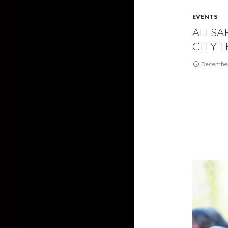
EVENTS
ALI S
CITY T
December