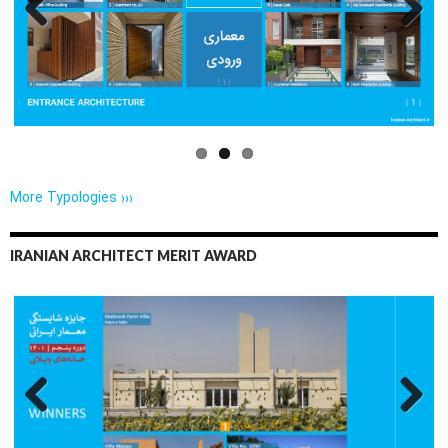
Previo
Next
us
More Typologies ›››
IRANIAN ARCHITECT MERIT AWARD
Previo
Next
us