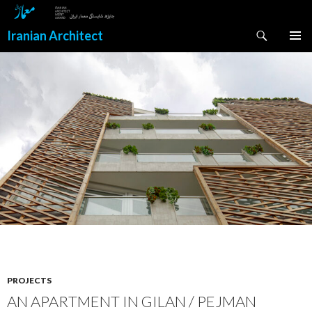
Search
Iranian Architect
SKIP
PRIMAR
TO
MENU
CONTENT
PROJECTS
AN APARTMENT IN GILAN / PEJMAN