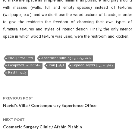
to make the space as simple and minimal as possible, and play around
with masses (walls, full and empty spaces) instead of textures
(wallpaper, etc.), and we didn’t use the wood texture of facade, in order
to give the residents the freedom of choosing their own types of
furniture, textures and styles of interior design. Finally, the only interior
space in which wood texture was used, were the restroom and kitchen.
2020 | ۱۳۹۸-۱۳۹۹
Apartment Building | خانه آپارتمانی
Pejman Tayebi | پژمان طیبی
Iran | ایران
Completed | ساخته‌شده
Rasht | رشت
Post
PREVIOUS POST
navigation
Navid’s Villa / Contemporary Experience Office
NEXT POST
Cosmetic Surgery Clinic / Afshin Pishbin