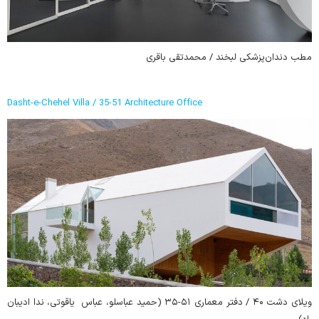
مطب دندان‌پزشکی لبخند / محمدتقی باقری
Dasht-e-Chehel Villa / 35-51 Architecture Office
ویلای دشت ۴۰ / دفتر معماری ۵۱-۳۵ (حمید عباسلو، عباس یاقوتی، ندا ادیبان