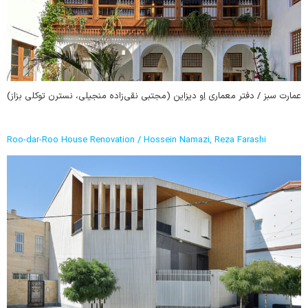
عمارت سبز / دفتر معماری اِو دیزاین (مجتبی نقی‌زاده منجیلی، نسترن توکلی بزاز)
Roo-dar-Roo House Renovation / Hossein Namazi, Reza Farashi