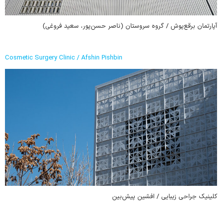
آپارتمان برقع‌پوش / گروه سروستان (ناصر حسن‌پور، سعید فروغی)
Cosmetic Surgery Clinic / Afshin Pishbin
کلینیک جراحی زیبایی / افشین پیش‌بین