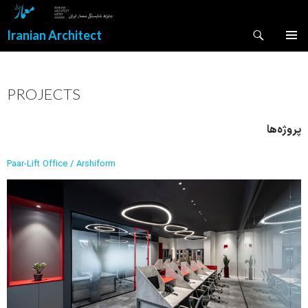
Search
Iranian Architect
SKIP
PRIMAR
TO
MENU
CONTENT
PROJECTS
پروژه‌ها
Paar-Lift Office / Arshiform