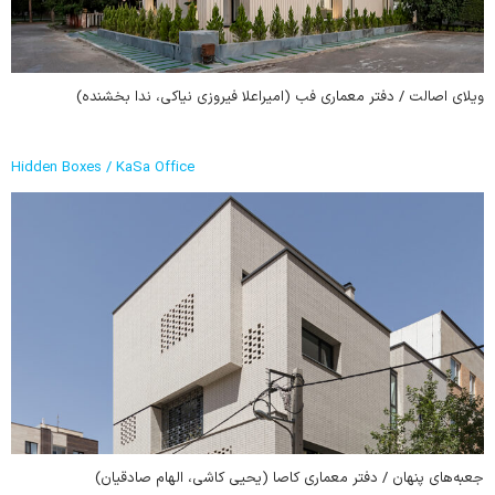
ویلای اصالت / دفتر معماری فب (امیراعلا فیروزی نیاکی، ندا بخشنده)
Hidden Boxes / KaSa Office
جعبه‌های پنهان / دفتر معماری کاصا (یحیی کاشی، الهام صادقیان)