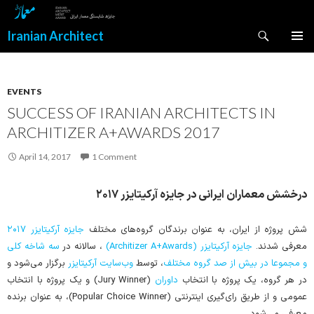
Search
Iranian Architect
SKIP
PRIMAR
TO
MENU
CONTENT
EVENTS
SUCCESS OF IRANIAN ARCHITECTS IN
ARCHITIZER A+AWARDS 2017
April 14, 2017
1 Comment
درخشش معماران ایرانی در جایزه آرکیتایزر ۲۰۱۷
شش پروژه از ایران، به عنوان برندگان گروه‌های مختلف
جایزه آرکیتایزر ۲۰۱۷
معرفی شدند.
جایزه آرکیتایزر (Architizer A+Awards)
، سالانه در
سه شاخه کلی
و مجموعا در بیش از صد گروه‌ مختلف
، توسط
وب‌سایت آرکیتایزر
برگزار می‌شود و
در هر گروه، یک پروژه با انتخاب
داوران
(Jury Winner) و یک پروژه با انتخاب
عمومی و از طریق رای‌گیری اینترنتی (Popular Choice Winner)، به عنوان برنده