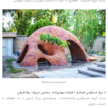
برنده گروه «جزئیات ـ معماری + آجر»، با انتخاب داوران و انتخاب عمومی
© www.architizer.com
|- برج مسکونی فرمانیه / فرشاد مهدی‌زاده، محسن مریزاد، رها اشرفی
برنده گروه «مسکونی ساخته‌نشده ـ چندواحدی بزرگ (بیش از ده طبقه)»، با
انتخاب داوران