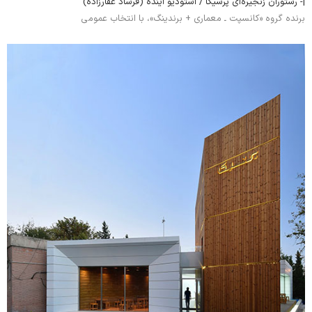
|- رستوران‌ زنجیره‌ای پرشیکا / استودیو آینده (فرشاد غفارزاده)
برنده گروه «کانسپت‌ ـ معماری + برندینگ»، با انتخاب عمومی