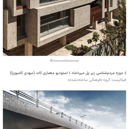
© www.architizer.com
|- موزه مردم‌شناسی زیر پل میرداماد / استودیو معماری کات (مهدی کامبوزیا)
فینالیست گروه «فرهنگی ساخته‌نشده»