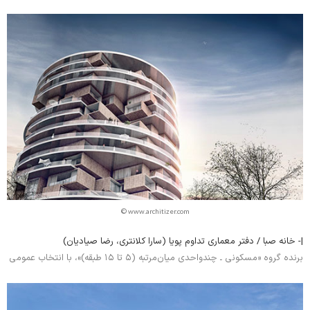
© www.architizer.com
|- خانه صبا / دفتر معماری تداوم پویا (سارا کلانتری، رضا صیادیان)
برنده گروه «مسکونی ـ چندواحدی میان‌مرتبه (۵ تا ۱۵ طبقه)»، با انتخاب عمومی