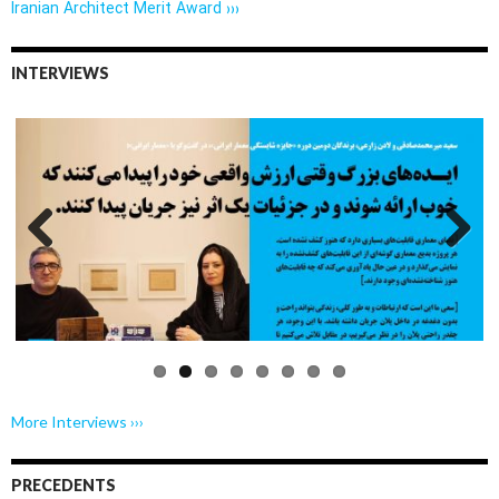
Iranian Architect Merit Award ›››
INTERVIEWS
Previo
Next
us
More Interviews ›››
PRECEDENTS