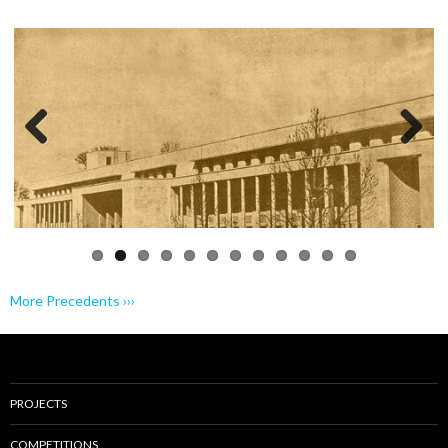
Previo
Next
us
More Precedents ›››
PROJECTS
COMPETITIONS