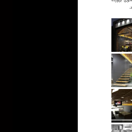
حوی برآورده
د