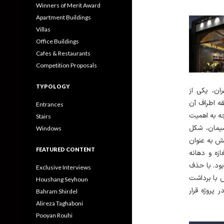
Winners of Merit Award
Apartment Buildings
Villas
Office Buildings
Cafes & Restaurants
Competition Proposals
TYPOLOGY
ان، یکی از
ی یک‌طبقه اطراف آن
Entrances
ه به اهمیت
Stairs
سیمان، شکل
Windows
ش به عنوان
FEATURED CONTENT
ازه و دهانه
کاهش داده بود. با حذف
Exclusive Interviews
 با برداشت
Houshang Seyhoun
 پروژه قرار
Bahram Shirdel
Alireza Taghaboni
Pooyan Rouhi