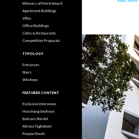
Read More ›
Winners of Merit Award
Apartment Buildings
Villas
Office Buildings
Cafes & Restaurants
Competition Proposals
TYPOLOGY
Entrances
Stairs
Windows
FEATURED CONTENT
Exclusive Interviews
Houshang Seyhoun
Bahram Shirdel
Alireza Taghaboni
Pooyan Rouhi