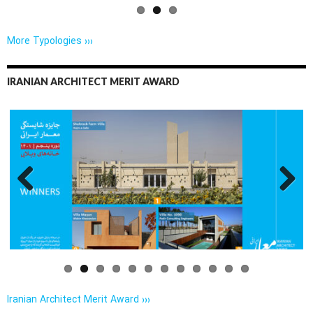
More Typologies ›››
IRANIAN ARCHITECT MERIT AWARD
Previo
Next
us
Iranian Architect Merit Award ›››