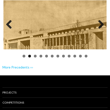
Previo
Next
us
More Precedents ›››
PROJECTS
COMPETITIONS