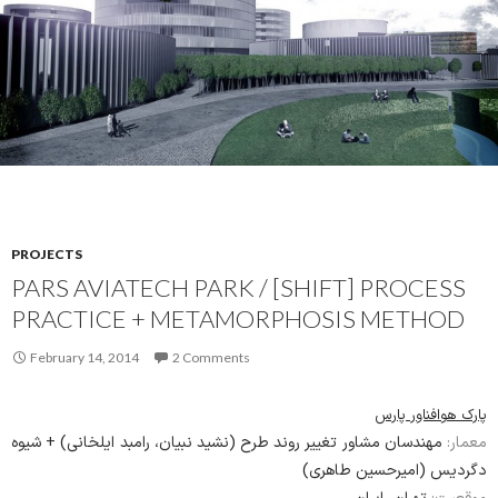
PROJECTS
PARS AVIATECH PARK / [SHIFT] PROCESS
PRACTICE + METAMORPHOSIS METHOD
February 14, 2014
2 Comments
پارک هوافناور پارس
معمار:
مهندسان مشاور تغییر روند طرح (نشید نبیان، رامبد ایلخانی) + شیوه
دگردیس (امیرحسین طاهری)