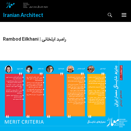
Search
Iranian Architect
SKIP
PRIMAR
TO
MENU
CONTENT
Rambod Eilkhani | رامبد ایلخانی