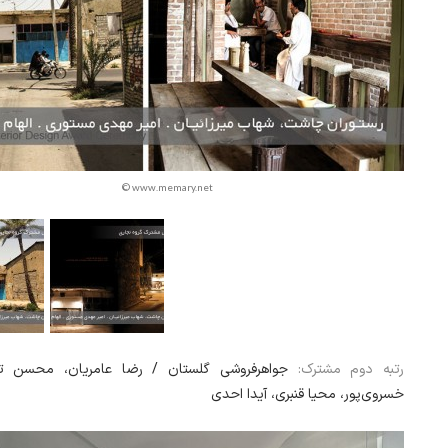
© www.memary.net
رتبه دوم مشترک:
جواهرفروشی گلستان / رضا عامریان، محسن تا
خسروی‌پور، محیا قنبری، آیدا احدی