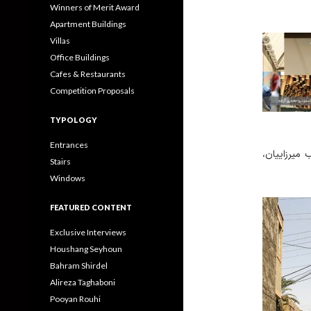
Winners of Merit Award
Apartment Buildings
Villas
Office Buildings
Cafes & Restaurants
Competition Proposals
TYPOLOGY
Entrances
 میرزاییان
Stairs
Windows
FEATURED CONTENT
Exclusive Interviews
Houshang Seyhoun
Bahram Shirdel
Alireza Taghaboni
Pooyan Rouhi