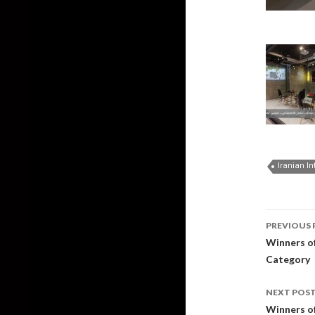
Iranian In
Post
PREVIOUS 
navig
Winners of
Category
NEXT POS
Winners o