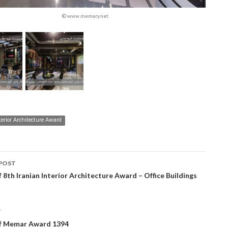
© www.memary.net
terior Architecture Award
POST
ation
 8th Iranian Interior Architecture Award – Office Buildings
T
f Memar Award 1394