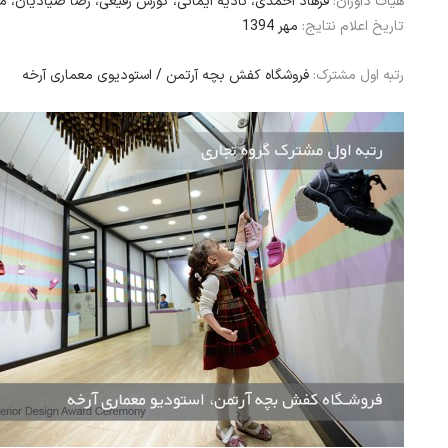
هیات داوران:
فرهاد احمدی، نادیه ایمانی، کورش رفیعی، رضا صیادیان، م
تاریخ اعلام نتایج:
مهر 1394
رتبه اول مشترک:
فروشگاه کفش بچه آرتمن / استودیوی معماری آرخه