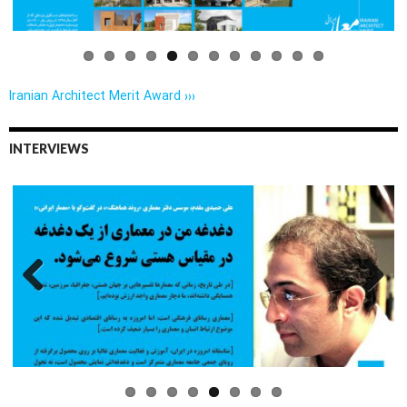
Iranian Architect Merit Award ›››
INTERVIEWS
Previo
Next
us