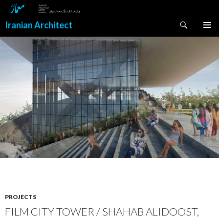
Search
Iranian Architect
SKIP
PRIMAR
TO
MENU
CONTENT
PROJECTS
FILM CITY TOWER / SHAHAB ALIDOOST,