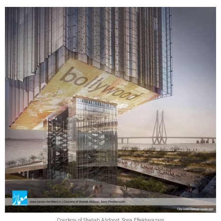
Courtesy of Shahab Alidoost, Sona Eftekharazam