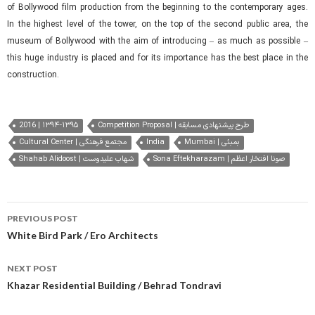
of Bollywood film production from the beginning to the contemporary ages.
In the highest level of the tower, on the top of the second public area, the
museum of Bollywood with the aim of introducing – as much as possible –
this huge industry is placed and for its importance has the best place in the
construction.
2016 | ۱۳۹۴-۱۳۹۵
Competition Proposal | طرح پیشنهادی مسابقه
Cultural Center | مجتمع فرهنگی
India
Mumbai | بمبئی
Sona Eftekharazam | صونا افتخار اعظم
Shahab Alidoost | شهاب علیدوست
Post
PREVIOUS POST
navigation
White Bird Park / Ero Architects
NEXT POST
Khazar Residential Building / Behrad Tondravi