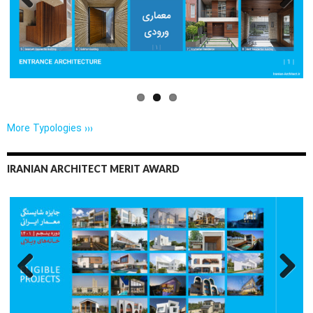
Previo
Next
us
More Typologies ›››
IRANIAN ARCHITECT MERIT AWARD
Previo
Next
us