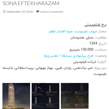
SONA EFTEKHARAZAM
September 10, 2016
Leave a comment
برج فیلم‌سیتی
معمار:
شهاب علیدوست، صونا افتخار اعظم
موقعیت:
بمبئی، هندوستان
1394
تاریخ:
مساحت:
130،000 مترمربع
وضعیت:
طرح پیشنهادی مسابقه / تقدیر ویژه
کارفرما:
شرکت فیلم‌سیتی
تیم پروژه:
امیر نیک‌نفس، پژمان طیبی، بهناز بهبهانی، پریسا سلطانی، شایسته
علیدوست