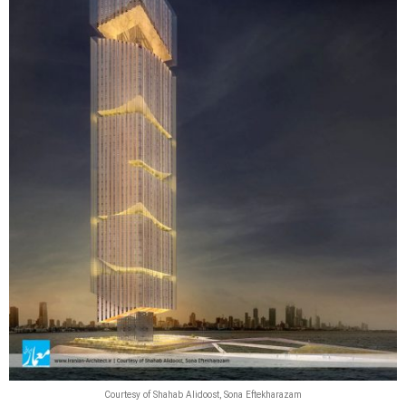
Courtesy of Shahab Alidoost, Sona Eftekharazam