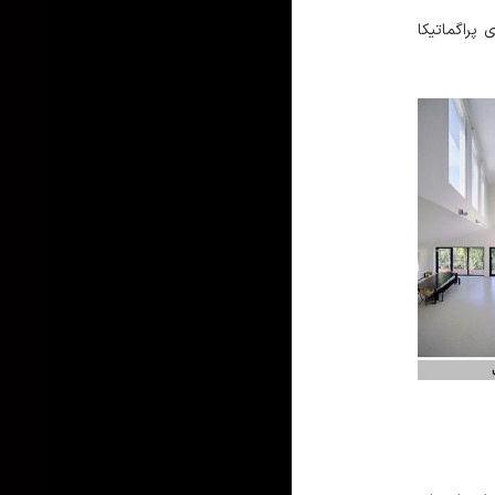
پراگماتیکا