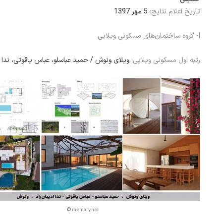
تاریخ اعلام نتایج:
5 مهر 1397
|- گروه ساختمان‌های مسکونی ویلایی
رتبه اول مسکونی ویلایی:
ویلای ونوش / حمید عباسلو، عباس یاقوتی، ندا ا
© memary.net