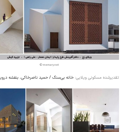
© memary.net
تقدیرشده مسکونی ویلایی:
خانه بی‌سنگ / حمید ناصرخاکی، بنفشه درو