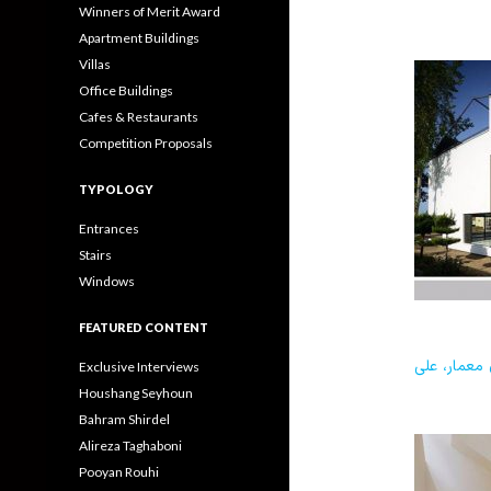
Winners of Merit Award
Apartment Buildings
Villas
Office Buildings
Cafes & Restaurants
Competition Proposals
TYPOLOGY
Entrances
Stairs
Windows
FEATURED CONTENT
 معمار، علی
Exclusive Interviews
Houshang Seyhoun
Bahram Shirdel
Alireza Taghaboni
Pooyan Rouhi