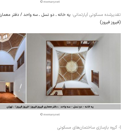
© memary.net
تقدیرشده مسکونی آپارتمانی:
یه خانه ـ دو نسل ـ سه واحد / دفتر معماری 
(فیروز فیروز)
© memary.net
|- گروه بازسازی ساختمان‌های مسکونی