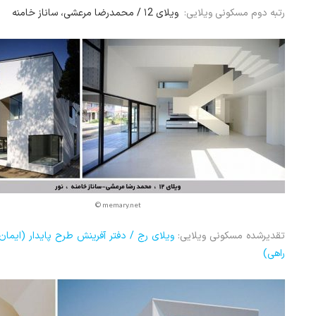
رتبه دوم مسکونی ویلایی:
ویلای ۱2 / محمدرضا مرعشی، ساناز خامنه
© memary.net
تقدیرشده مسکونی ویلایی:
ویلای رج / دفتر آفرینش طرح پایدار (ایمان
راهی)