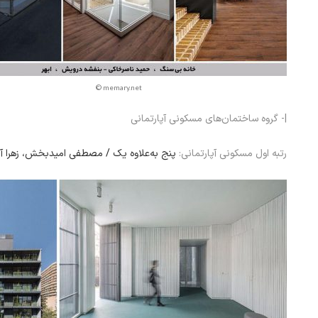
© memary.net
|- گروه ساختمان‌های مسکونی آپارتمانی
رتبه اول مسکونی آپارتمانی:
پنج به‌علاوه یک / مصطفی امیدبخش، زهرا آر