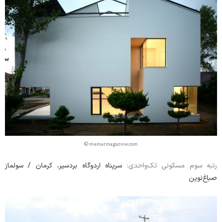
© memarmagazine.com
سرپناه اردوگاه بردسیر‏، کرمان / سولماز
رتبه سوم مسکونی تک‌واحدی:
صباغ‌نوین