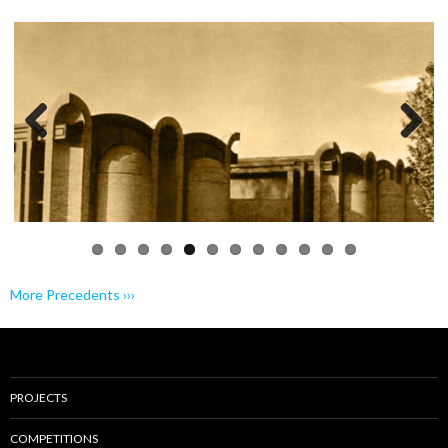
Previo
Next
us
More Precedents ›››
PROJECTS
COMPETITIONS