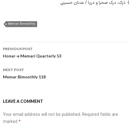
|- ‌دَرَک،‌ درک ‌صحرا ‌و‌ دریا / عدنان حسینی
Memar Bimonthly
Post
PREVIOUS POST
navigation
Honar-e Memari Quarterly 53
NEXT POST
Memar Bimonthly 118
LEAVE A COMMENT
Your email address will not be published.
Required fields are
marked
*