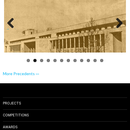
Previo
Next
us
More Precedents ›››
PROJECTS
COMPETITIONS
AWARDS