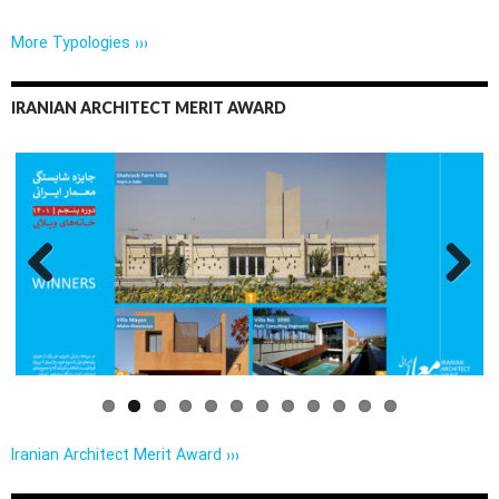
More Typologies ›››
IRANIAN ARCHITECT MERIT AWARD
Previo
Next
us
Iranian Architect Merit Award ›››