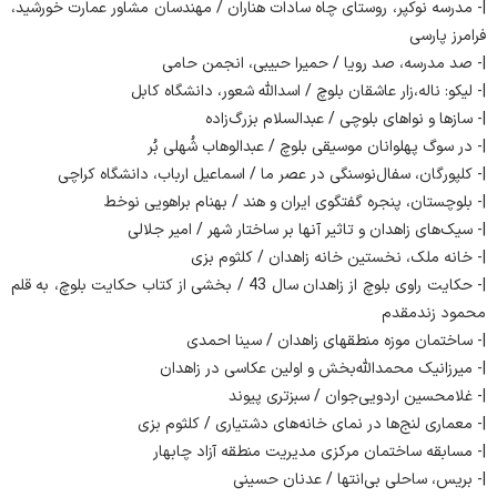
|- ‌مدرسه ‌نوکپر،‌ روستای‌ چاه‌ سادات‌ هناران / مهندسان مشاور عمارت خورشید،
فرامرز پارسی
|- ‌صد‌ مدرسه، ‌صد‌ رویا / حمیرا حبیبی، انجمن حامی
|- ‌لیکو:‌ ناله،‌زار ‌عاشقان ‌بلوچ / اسدالله شعور، دانشگاه کابل
|- ‌سازها ‌و ‌نواهای ‌بلوچی / عبدالسلام بزرگ‌زاده
|- ‌در ‌سوگ‌ پهلوانان ‌موسیقی ‌بلوچ / عبدالوهاب شُهلی بُر
|- ‌کلپور‌گان، ‌سفال‌نوسنگی ‌در عصر‌ ما / اسماعیل ارباب، دانشگاه کراچی
|- ‌بلوچستان، ‌پنجره ‌گفتگوی ‌ایران ‌و‌ هند / بهنام براهویی نوخط
|- ‌سیک‌های ‌زاهدان ‌و‌ تاثیر‌ آنها ‌بر ‌ساختار ‌شهر / امیر جلالی
|- ‌خانه ‌ملک، ‌نخستین ‌خانه ‌زاهدان / کلثوم بزی
|- ‌حکایت ‌راوی‌ بلوچ ‌از‌ زاهدان‌ سال 43 / بخشی از کتاب حکایت بلوچ، به قلم
محمود زندمقدم
|- ‌ساختمان‌ موزه ‌منطقه‎ای ‌زاهدان / سینا احمدی
|- ‌میرزانیک ‌محمد‌الله‌بخش ‌و ‌اولین ‌عکاسی ‌در ‌زاهدان
|- ‌غلامحسین ‌اردویی‌جوان / سبزتری پیوند
|- ‌معماری ‌لنج‌ها در‌ نمای‌ خانه‌های‌ دشتیاری / کلثوم بزی
|- ‌مسابقه ‌ساختمان ‌مرکزی‌ مدیریت ‌منطقه‌ آزاد‌ چابهار
|- ‌بریس،‌ ساحلی ‌بی‌انتها / عدنان حسینی