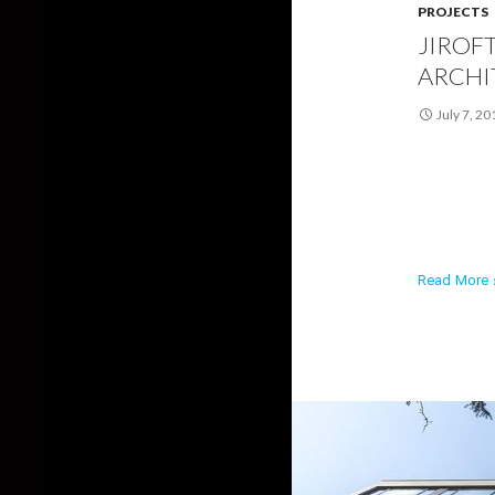
PROJECTS
JIROF
ARCHI
July 7, 20
Read More ›