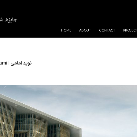
SKIP TO CONTENT
HOME
ABOUT
CONTACT
PROJEC
Navid Emami | نوید امامی