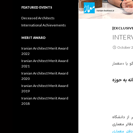
FEATURED EVENTS
Deceased Architects
International Achievements
[EXCLUSIVE
INTER
MERIT AWARD
October 2
Iranian Architect Merit Award
2022
Iranian Architect Merit Award
و با «معمار
2021
Iranian Architect Merit Award
2020
نه به حوزه
Iranian Architect Merit Award
2019
Iranian Architect Merit Award
2018
، ظر از دانشگاه
 را در دفاتر معماری
دفتر معماری