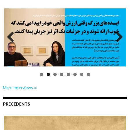
Previo
Next
us
More Interviews ›››
PRECEDENTS