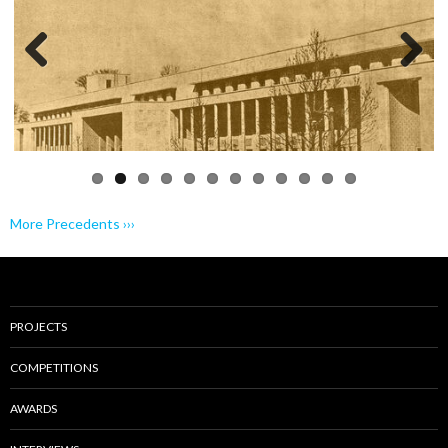
Previo
Next
us
More Precedents ›››
PROJECTS
COMPETITIONS
AWARDS