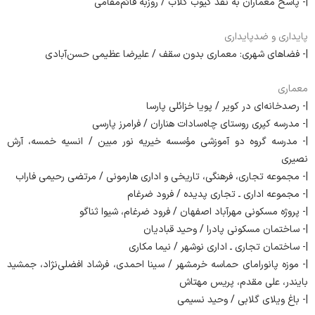
|- پاسخ معماران به نقد کیوب کلاب / روزبه قائم‌مقامی
پایداری و ضدپایداری
|- فضاهای شهری: معماری بدون سقف / علیرضا عظیمی حسن‌آبادی
معماری
|- رصدخانه‌ای در کویر / پویا خزائلی پارسا
|- مدرسه کپری روستای چاه‌سادات هناران / فرامرز پارسی
|- مدرسه‌ گروه دو آموزشی مؤسسه‌ خیریه‌ نور مبین / انسیه خمسه، آرش
نصیری
|- مجموعه‌ تجاری، فرهنگی، تاریخی و اداری هارمونی / مرتضی رحیمی فاراب
|- مجموعه‌ اداری ـ تجاری پدیده / فرود ضرغام
|- پروژه مسکونی مهرآباد اصفهان / فرود ضرغام، شیوا ثناگو
|- ساختمان مسکونی پادرا / وحید قبادیان
|- ساختمان تجاری ـ اداری نوشهر / نیما مکاری
|- موزه‌ پانورامای حماسه‌ خرمشهر / سینا احمدی، فرشاد افضلی‌نژاد، جمشید
بایندر، علی مقدم، پریس مهتاش
|- باغ ویلای گلابی / وحید نسیمی