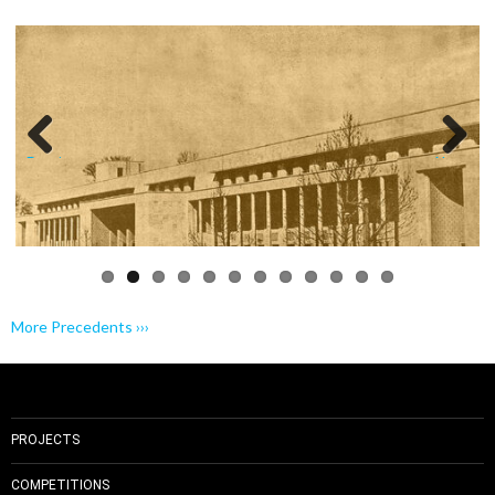
Previo
Next
us
More Precedents ›››
PROJECTS
COMPETITIONS