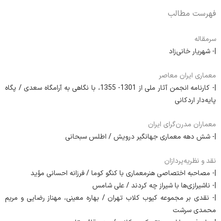
فهرست مطالب
سرمقاله
|- شهریار خانی‌زاد
معماری ایران معاصر
|- کارنامه‌ انجمن آثار ملی از 1301- 1355، با نگاهی به آرامگاه سعدی / پگاه
پایه‌دار اردکانی
معماران مدرن‌گرای ایران
|- شش دهه معماری جهانگیر درویش / اطلس سبحانی
نقد و نظریه‌پردازان
|- مصاحبه‌ اختصاصی هنرمعماری با کنگو کوما / فرزانه احسانی مؤید
|- ناشیرازی‌ها با شیراز چه کردند / علی شامس
|- نقدی بر مجموعه‌ کیوب کلاب تهران / بهاره معینی، مهناز رضایی و مریم
محمدی سرشت