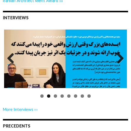
Iranian Architect Merit Award ›››
INTERVIEWS
Previo
Next
us
More Interviews ›››
PRECEDENTS