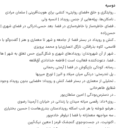
دوسیه
ـ روایتگری و خلق «فضای روایتی»؛ کنشی برای هویت‌آفرینی | سلمان مرادی
ـ نامکان‌ها، پیله‌هایی از جنس رویداد | انسیه ولی
ـ فضای خاطره‌ساز یا خاطره‌سازی در فضا: بعد حسی‌ـ‌ادراکی در فضای شهری 
حسن‌زاده
ـ کنش و رویداد در بستر فضا؛ از جامعه و شهر تا معماری و هنر | گفت‌وگو با م
قاسمی، کاوه بذرافکن، نازگل انصاری‌نیا و محمد پرویزی
ـ شهر از آن شهروندان؛ رویدادهای شهری و شکل‌گیری حس تعلق به شهر | هاج
ـ فضا، دعوت‌کننده فعالیت است | فاطمه خدادادی آق‌قلعه
ـ رسانه، کودکی بازیگوش در فضا | آرمتی رحمانی
ـ پل تندرستی؛ درنگی میان میلاد و البرز | تورج میربها
ـ تحلیلی از معماری در بستر فضا، کنش و رویداد؛ «فضایی بدون رویداد وجود ن
شقایق طاهرخانی
ـ در دسترس‌بودگی | امین سلطان‌پور
ـ روی+داد؛ رقصی میانه میدان یا زندانی در خیابان | آرمیدا رضوی
ـ هرشو شوشه یا هر شب اسکله رویدادستان بندری‌هاست | حسین بختیاری
ـ سه مواجهه معمارانه با فضا | نیلوفر خادم‌پور
ـ اکنونیت، در جست‌وجوی گنجشک قرمز | معین نیک‌آیین