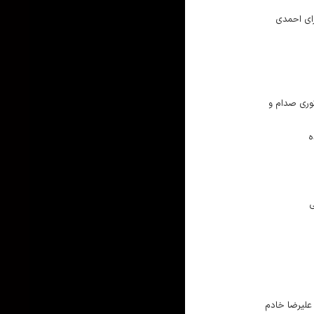
زای احمدی
وری صدام و
ه
ی
 علیرضا خادم