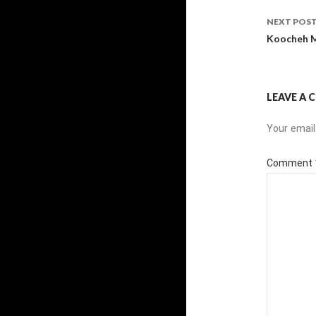
NEXT POS
Koocheh M
LEAVE A
Your email
Comment