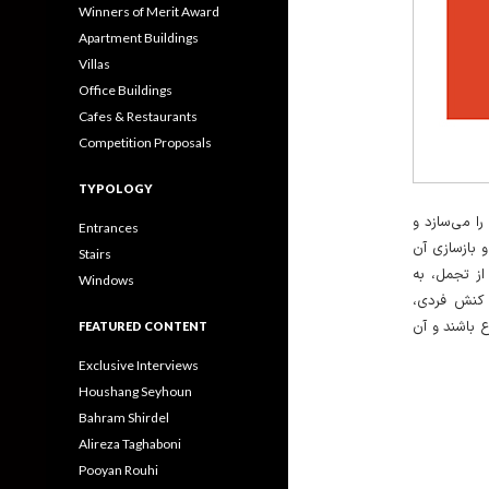
Winners of Merit Award
Apartment Buildings
Villas
Office Buildings
Cafes & Restaurants
Competition Proposals
TYPOLOGY
ا می‌سازد و
Entrances
 بازسازی آن
Stairs
ز تجمل، به
Windows
ه کنش فردی،
 باشند و آن
FEATURED CONTENT
Exclusive Interviews
Houshang Seyhoun
Bahram Shirdel
Alireza Taghaboni
Pooyan Rouhi