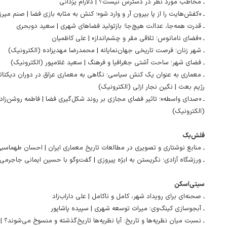
ـ مخاطب مورد نظر در دسترس نیست؟ | دلارام یزدانی
ـ «کفش‌هایت را از پا بیرون آر و وارد شو»؛ کنش به‌ مثابه بازی فضا | صنم میر
ـ قدرت همه‌جا، عدالت هیچ‌جا؛ بازتولید فضاهای شهری | سعید دوبحری
ـ «فضای نامانوس؛ تلاقی مقر و چشم‌انداز» | علی کاظمیان
ـ شهر زنان؛ فرصت تاریخی جهان‌نمایانه | محمدرضا مهدیزاده (الکترونیک)
ـ فضای شهر؛ ساحت آشتی جغرافیا و فرهنگ | سعید غلامپور (الکترونیک)
ـ معماری به‌ عنوان یک کنش سیاسی؛ نگاهی به معماری عراق در دوران دیکتات
رژیم بعث | نگین نجار ازلی (الکترونیک)
ـ «صدای واسطه»؛ تاثیر فضای مجازی بر روند شکل‌گیری فضا | فاطمه روشن‌زاد
(الکترونیک)
فلش‌بک
ـ منابع نوشتاری و تصویری در مطالعات تاریخ معماری ایران | احسان طهماسب
ـ ورزشگاه آزادی؛ نگریستن به ابژه پیروزی | گفت‌وگو با حسین ایمانی جاجرمی
سیتی‌اسکن
ـ صحنه‌ای برای رویداد شهر، کامل و ناکامل | علی داراب‌زاد
ـ آبجوسازی کینگ‌وی؛ میراث توسعه شهری | سپیده پاشاپور
ـ نسبت میان نظریه‌ها و تاریخ: آیا نظریه‌ها تاریخ‌گذشته و منسوخ می‌شوند؟ |