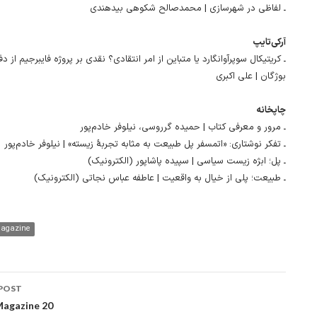
ـ لفاظی در شهرسازی | محمدصالح شکوهی بیدهندی
آرکی‌تایپ
ـ کریتیکال سوپرآوانگارد یا متباین از امر انتقادی؟ نقدی بر پروژه فایبرجیم از د
بوژگان | علی اکبری
چاپخانه
ـ مرور و معرفی کتاب | حمیده گرروسی، نیلوفر خادم‌پور
ـ تفکر نوشتاری: «اتمسفر پل طبیعت به‌ مثابه تجربۀ زیسته» | نیلوفر خادم‌پور
ـ پل؛ ابژه زیست سیاسی | سپیده پاشاپور (الکترونیک)
ـ طبیعت؛ پلی از خیال به واقعیت | عاطفه عباس نجاتی (الکترونیک)
Magazine
POST
ation
agazine 20