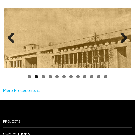
Previo
Next
us
More Precedents ›››
PROJECTS
COMPETITIONS