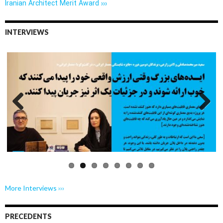
Iranian Architect Merit Award ›››
INTERVIEWS
Previo
Next
us
More Interviews ›››
PRECEDENTS