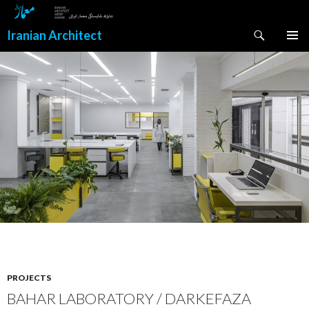
Search
Iranian Architect
SKIP
PRIMAR
TO
MENU
CONTENT
PROJECTS
BAHAR LABORATORY / DARKEFAZA