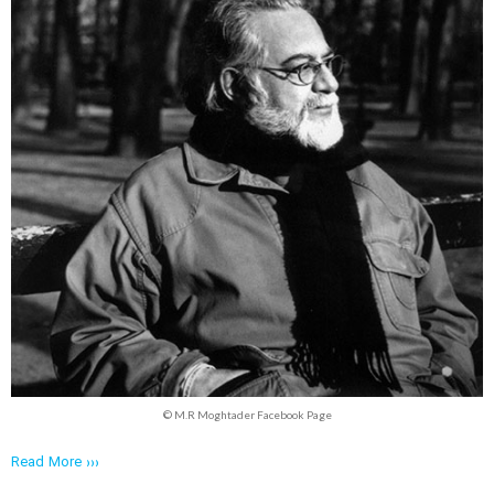
© M.R Moghtader Facebook Page
Read More ›››