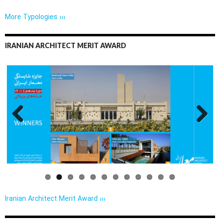
More Typologies ›››
IRANIAN ARCHITECT MERIT AWARD
Previo
Next
us
Iranian Architect Merit Award ›››