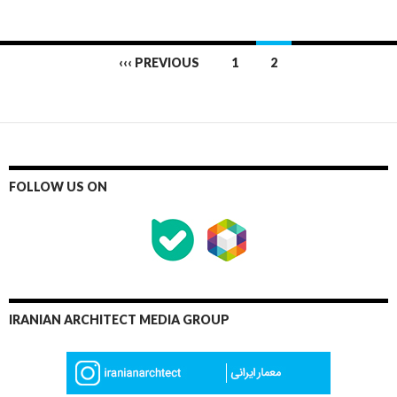
Posts
‹‹‹ PREVIOUS
1
2
navigation
FOLLOW US ON
IRANIAN ARCHITECT MEDIA GROUP