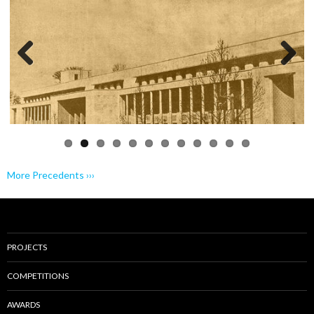
Previo
Next
us
More Precedents ›››
PROJECTS
COMPETITIONS
AWARDS