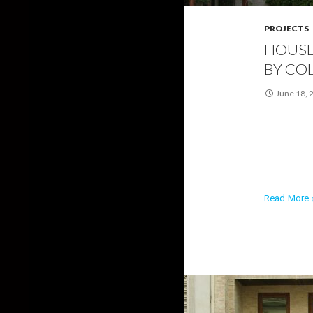
PROJECTS
HOUSE
BY CO
June 18, 
Read More ›