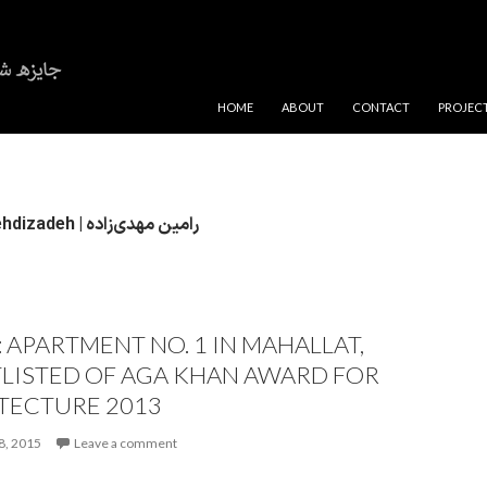
SKIP TO CONTENT
HOME
ABOUT
CONTACT
PROJEC
Ramin Mehdizadeh | رامین مهدی‌زاده
 APARTMENT NO. 1 IN MAHALLAT,
LISTED OF AGA KHAN AWARD FOR
TECTURE 2013
8, 2015
Leave a comment