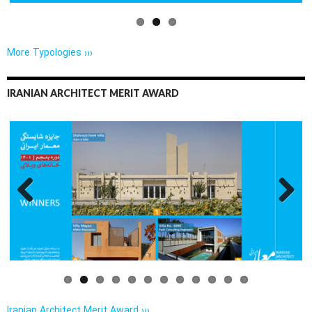
More Typologies ›››
IRANIAN ARCHITECT MERIT AWARD
Previo
Next
us
Iranian Architect Merit Award ›››