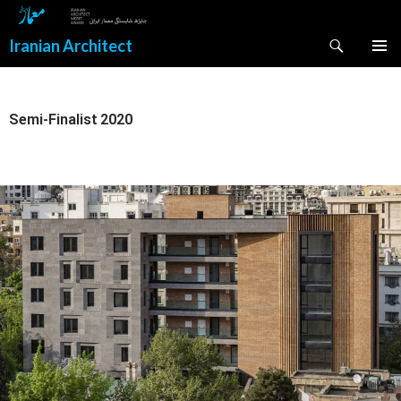
Search
Iranian Architect
SKIP
PRIMAR
TO
MENU
CONTENT
Semi-Finalist 2020