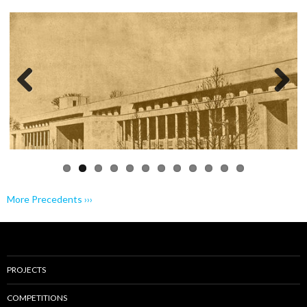
Previo
Next
us
More Precedents ›››
PROJECTS
COMPETITIONS