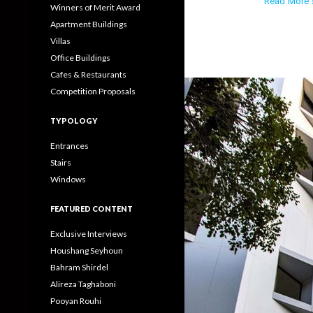
Read More ›
Winners of Merit Award
Apartment Buildings
Villas
Office Buildings
Cafes & Restaurants
Competition Proposals
TYPOLOGY
Entrances
Stairs
Windows
FEATURED CONTENT
Exclusive Interviews
Houshang Seyhoun
Bahram Shirdel
Alireza Taghaboni
Pooyan Rouhi