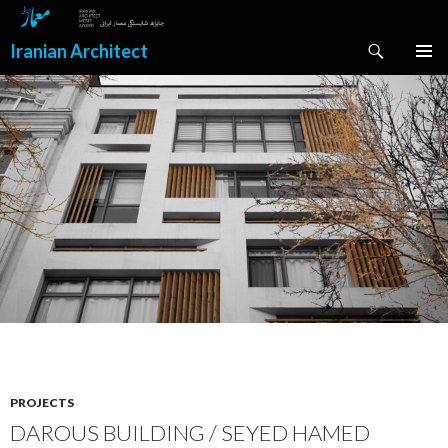
Search
Iranian Architect
SKIP
PRIMAR
TO
MENU
CONTENT
PROJECTS
DAROUS BUILDING / SEYED HAMED