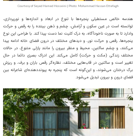
Courtesy of Seyed Hamed Hosseini | Photo: Mohammad Hassan Ettefagh
هندسه خالص مستطیلی پنجره‌ها با تنوع در ابعاد و اندازه‌ها و نورپردازی،
توانسته است در عین سکون و آرامش، چشم و ذهن بیننده را به رقص و حرکت
وادارد تا به صورت ناخودآگاه، به درک کلیت نما دست پیدا کند. با طراحی این نوع
پنجره‌ها، رقص و حرکت نور، و دیدهای مختلف در درون فضای خانه ادامه پیدا
می‌کنند، و چشم ساکنین، محیط و منظر بیرون را مانند پازلی متنوع، در حالات
مختلف زندگی (مکث و حرکت) کامل می‌کند. این ادراک بصری دائما در حال
تغییر است و ساکنین در قاب‌هایی مختلف، نظاره‌گر رقص باران و برف، و ریزش
برگ درختان می‌شوند، و این‌گونه است که پنجره به پیونددهنده‌ای شاعرانه بین
فضای درون و بیرون تبدیل می‌شود.