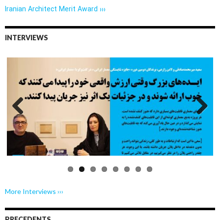
Iranian Architect Merit Award ›››
INTERVIEWS
Previo
Next
us
More Interviews ›››
PRECEDENTS