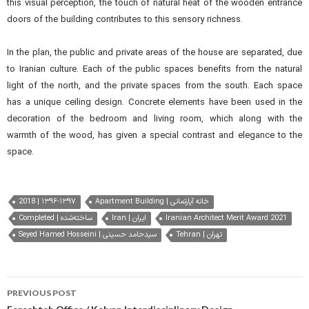
this visual perception, the touch of natural heat of the wooden entrance
doors of the building contributes to this sensory richness.
In the plan, the public and private areas of the house are separated, due
to Iranian culture. Each of the public spaces benefits from the natural
light of the north, and the private spaces from the south. Each space
has a unique ceiling design. Concrete elements have been used in the
decoration of the bedroom and living room, which along with the
warmth of the wood, has given a special contrast and elegance to the
space.
2018 | ۱۳۹۶-۱۳۹۷
Apartment Building | خانه آپارتمانی
Completed | ساخته‌شده
Iran | ایران
Iranian Architect Merit Award 2021
Tehran | تهران
Seyed Hamed Hosseini | سیدحامد حسینی
Post
PREVIOUS POST