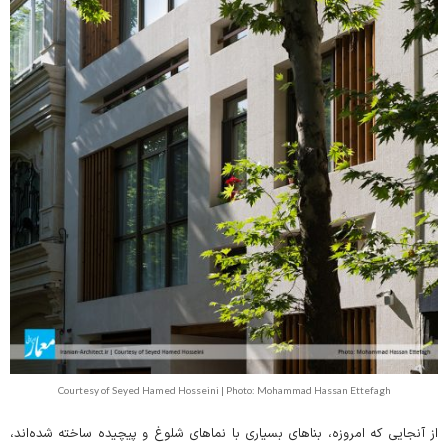
Courtesy of Seyed Hamed Hosseini | Photo: Mohammad Hassan Ettefagh
از آنجایی که امروزه، بناهای بسیاری با نماهای شلوغ و پیچیده ساخته شده‌اند،