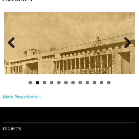
Previo
Next
us
More Precedents ›››
PROJECTS