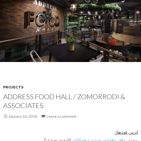
PROJECTS
ADDRESS FOOD HALL / ZOMORRODI &
ASSOCIATES
January 16, 2018
Leave a comment
آدرس فودهال
معمار:
دفتر معماری زمردی و همکاران
(شهروز زمردی)
موقعیت:
تهران، ایران
1396
تاریخ:
مساحت:
1200 مترمربع