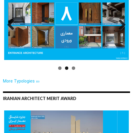
Previo
Next
us
More Typologies ›››
IRANIAN ARCHITECT MERIT AWARD
Previo
Next
us