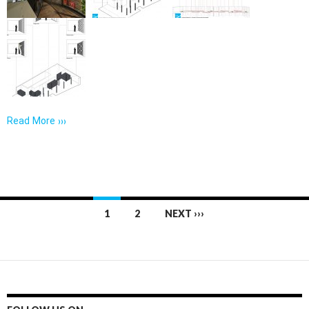
Read More ›››
Posts
1
2
NEXT ›››
navigation
FOLLOW US ON