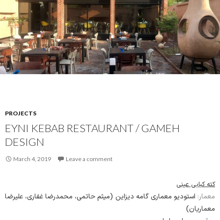
PROJECTS
EYNI KEBAB RESTAURANT / GAMEH
DESIGN
March 4, 2019
Leave a comment
کته کبابی عینی
معمار:
استودیو معماری گامه دیزاین (میثم حاتمی، محمدرضا غفاری، علیرضا
معماریان)
موقعیت:
ساری، ایران
1396
تاریخ:
مساحت:
185 مترمربع
وضعیت:
ساخته‌شده