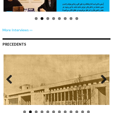
More Interviews ›››
PRECEDENTS
Previo
Next
us
More Precedents ›››