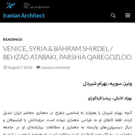
Search
Iranian Architect
SKIP
PRIMAR
TO
MENU
CONTENT
READINGS
VENICE, SYRIA & BAHRAM SHIRDEL /
BEHZAD ATABAKI, PARSHIA QAREGOZLOO
August 7, 2016
Leave a comment
ونیز، سوریه، بهرام شیردل
بهزاد اتابکی، پرشیا قره‌گوزلو
آنچه بهرام شیردل را همواره به شخصی مطرح در معماری معاصر ایران تبدیل
کرده، فقط اکتفای او به طراحی معماری نبوده است. مراوداتش با فیلسوفان و
دیگر دیسیپلین‌های وابسته به معماری و مطالعات بینارشته‌ای او در جامعه
معماری سر به لاک خود فروکرده، امری متفاوت است. او همواره با همین برتری به