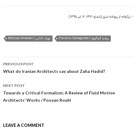
↑ برگرفته از روزنامه شرق (شماره ۲۶۲۱، ۱۲ تیر ۱۳۹۵)
Parshia Qaregozloo | پرشیا قره‌گوزلو
Behzad Atabaki | بهزاد اتابکی
Post
PREVIOUS POST
navigation
What do Iranian Architects say about Zaha Hadid?
NEXT POST
Towards a Critical Formalism; A Review of Fluid Motion
Architects’ Works / Pooyan Rouhi
LEAVE A COMMENT