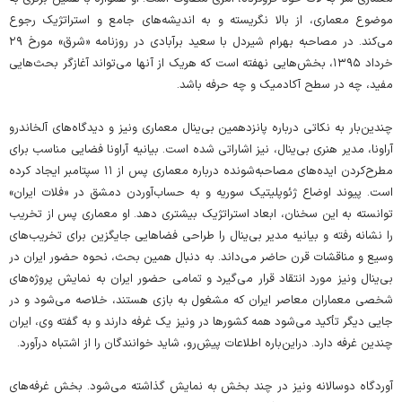
موضوع معماری، از بالا نگریسته و به اندیشه‌های جامع و استراتژیک رجوع
می‌کند. در مصاحبه بهرام شیردل با سعید برآبادی در روزنامه «شرق» مورخ ۲۹
خرداد ۱۳۹۵، بخش‌هایی نهفته است که هریک از آنها می‌تواند آغازگر بحث‌هایی
مفید، چه در سطح آکادمیک و چه حرفه باشد.
چندین‌بار به نکاتی درباره پانزدهمین بی‌ینال معماری ونیز و دیدگاه‌های آلخاندرو
آراونا، مدیر هنری بی‌ینال، نیز اشاراتی شده است. بیانیه آراونا فضایی مناسب برای
مطرح‌کردن ایده‌های مصاحبه‌شونده درباره معماری پس از ۱۱ سپتامبر ایجاد کرده
است. پیوند اوضاع ژئوپلیتیک سوریه و به حساب‌آوردن دمشق در «فلات ایران»
توانسته به این سخنان، ابعاد استراتژیک بیشتری دهد. او معماری پس از تخریب
را نشانه رفته و بیانیه مدیر بی‌ینال را طراحی فضاهایی جایگزین برای تخریب‌های
وسیع و مناقشات قرن حاضر می‌داند. به دنبال همین بحث، نحوه حضور ایران در
بی‌ینال ونیز مورد انتقاد قرار می‌گیرد و تمامی حضور ایران به نمایش پروژه‌های
شخصی معماران معاصر ایران که مشغول به بازی هستند، خلاصه می‌شود و در
جایی دیگر تأکید می‌شود همه کشورها در ونیز یک غرفه دارند و به گفته وی، ایران
چندین غرفه دارد. دراین‌باره اطلاعات پیش‌ِرو، شاید خوانندگان را از اشتباه درآورد.
آوردگاه دوسالانه ونیز در چند بخش به نمایش گذاشته می‌شود. بخش غرفه‌های