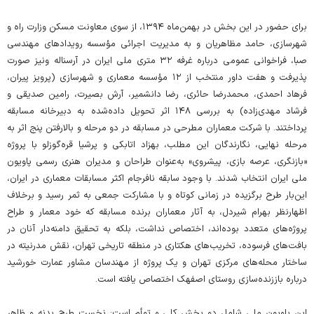
برای حضور در این بخش در بهمن‌ماه ۱۳۹۴، از سوی معاونت مسکن وزارت راه و
شهرسازی، حامد مظاهریان و به مدیریت اجرائی مؤسسه رویدادهای مهندسی
صبا، فراخوانی عمومی درباره غرفه ۳۲ متری ملی ایران در آرسناله ونیز صورت
پذیرفت و هفت داور منتخب از ۱۲ مؤسسه معماری و شهرسازی (پرویز پیران،
فرهاد احمدی، محمدرضا حائری، رضا دانشمیر، آرش بصیرت، رامین صدیقی و
فرشاد مهدی‌زاده) به بررسی ۱۴۸ اثر تحویل داده‌شده به دبیرخانه مسابقه
پرداختند. با شرکت معماران مطرحی در مسابقه در دو مرحله و بالارفتن پنج اثر به
مرحله نهایی، نگارندگان این مطلب، بهزاد اتابکی و پرشیا قره‌گوزلو با پروژه
«بازنگری، عرصه بازی، پیشروی» به‌عنوان طراحان و مدیران هنری رسمی پاویون
ملی ایران انتخاب شدند. با وجود سابقه نافرجام اکثر مسابقات معماری در ایران،
این‌بار طرح برگزیده در زمانی کوتاه و با مشارکت جمعی به ثمر رسید و برخلاف
اظهارنظر بهرام شیردل، به آثار معماران برنده مسابقه که خود معمار و طراح
پروژه‌های متعدد بوده‌اند، اختصاص نداشت، بلکه به تحقیق دامنه‌دار آنان در
بافت‌های فرسوده، تخریب‌های هکتاری در منطقه تاریخی تهران، نقش مدرنیته در
ساختار محله‌های مرکزی تهران و یک پروژه از مهندسان مشاور عمارت خورشید
درباره باززنده‌سازی روستای اصفهک اختصاص یافته است.
این پاویون ملی شامل دو بخش کلی و توأم است: نخست طرح بدنه و ظاهر