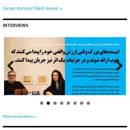
Iranian Architect Merit Award ›››
INTERVIEWS
Previo
Next
us
More Interviews ›››