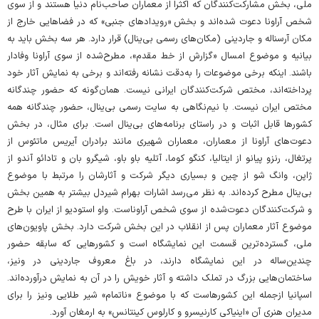
ملی، بخش مشارکت‌کنندگان که اکثرا از معماران صاحب‌نام دنیا هستند و از سوی
شخص آراونا دعوت شده‌اند و بخش «رویدادهای جنبی» که در فضاهایی خارج از
مکان آرسناله و جاردینی (مکان‌های رسمی بی‌ینال) قرار دارد. هر سه بخش باید به
بیانیه و موضوع امسال «گزارش از خط مقدم»، مطرح‌شده از سوی آراونا وفادار
باشند. اینکه برخی موضوعات را به‌دقت نشانه رفته‌اند و برخی به نمایش آثار خود
پرداخته‌اند، مختص شرکت‌کنندگان ایرانی نیست. همان‌گونه که حضور چندگانه
مختص ایران نیست. با نیم‌نگاهی به سایت رسمی بی‌ینال، حضور چندگانه همه
کشورها قابل اثبات و در راستای برنامه‌های بی‌ینال است. برای مثال، در بخش
دعوت‌های آراونا از معماران، معماران شهیری مانند برادران آیریس ماتئوس از
پرتغال، رنزو پیانو از ایتالیا، کنگو کوما، آتلیه باو باو، شیگرو بان و تادائو آندو از
ژاپن، وانگ شو از چین و بسیاری دیگر شرکت و آثارشان را مرتبط با موضوع
بی‌ینال مطرح کرده‌اند. به نظر می‌رسد اشارات بهرام شیردل بیشتر به همین بخش
و شرکت‌کنندگان دعوت‌شده از سوی شخص آراوناست. واو استودیو از ایران با طرح
موضوع آثار معماران پس از انقلاب در این بخش شرکت دارد. بخش پاویون‌های
ملی، گسترده‌ترین قسمت این نمایشگاه است و کشورهایی که سابقه حضور
چندین‌ساله در این نمایشگاه دارند، در باغ معروف جاردینی در ونیز،
ساختمان‌هایی بزرگ در تملک داشته و آثار خویش را در آن به نمایش درآورده‌اند.
اسپانیا ازجمله این کشورهاست که با موضوع «ناتمام» شیر طلایی ونیز را برای
مدیران هنری آن «اینیاکی کارنیسرو و کارلوس کینتانس» به ارمغان آورد.