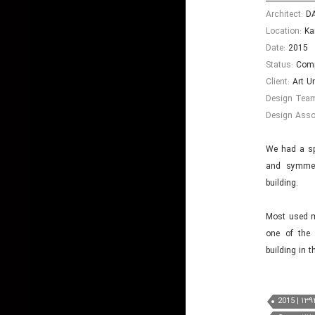
Architect:
DA
Location:
Ka
Date:
2015
Status:
Comp
Client:
Art Un
Design Tea
Design Asso
We had a spe
and symmetr
building.
Most used ma
one of the 
building in 
2015 | ۱۳