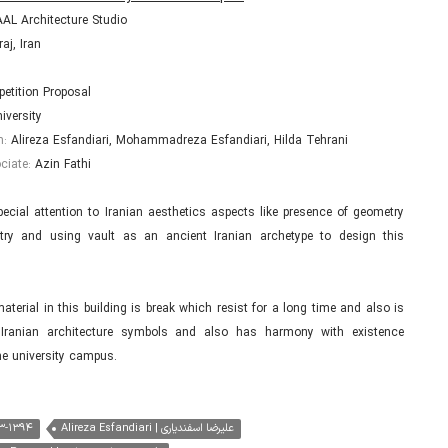
AL Architecture Studio
raj, Iran
etition Proposal
iversity
m:
Alireza Esfandiari, Mohammadreza Esfandiari, Hilda Tehrani
ciate:
Azin Fathi
cial attention to Iranian aesthetics aspects like presence of geometry
y and using vault as an ancient Iranian archetype to design this
terial in this building is break which resist for a long time and also is
Iranian architecture symbols and also has harmony with existence
the university campus.
۹۳-۱۳۹۴
Alireza Esfandiari | علیرضا اسفندیاری