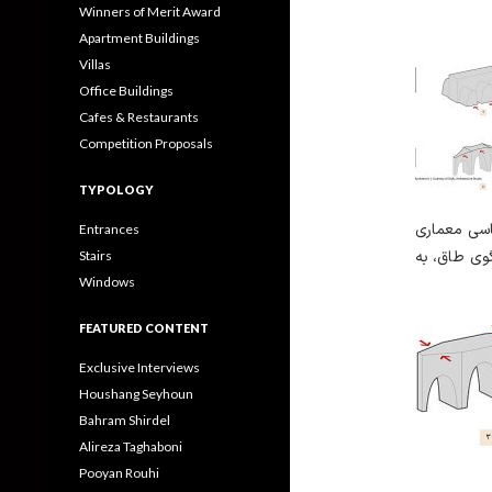
Winners of Merit Award
Apartment Buildings
Villas
Office Buildings
Cafes & Restaurants
Competition Proposals
TYPOLOGY
ناسی معماری
Entrances
لگوی طاق، به
Stairs
Windows
FEATURED CONTENT
Exclusive Interviews
Houshang Seyhoun
Bahram Shirdel
Alireza Taghaboni
Pooyan Rouhi