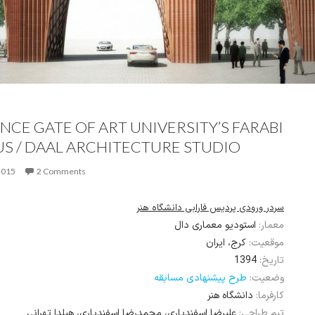
NCE GATE OF ART UNIVERSITY’S FARABI
S / DAAL ARCHITECTURE STUDIO
2015
2 Comments
سردر ورودی پردیس فارابی دانشگاه هنر
معمار:
استودیو معماری دال
موقعیت:
کرج، ایران
1394
تاریخ:
وضعیت:
طرح پیشنهادی مسابقه
کارفرما:
دانشگاه هنر
تیم طراحی:
علیرضا اسفندیاری، محمدرضا اسفندیاری، هیلدا تهرانی