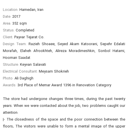
Location:
Hamedan, Iran
Date:
2017
Area:
352 sqm
Status:
Completed
Client:
Payvar Tejarat Co.
Design Team:
Razieh Shoaee, Seyed Akam Katoorani, Sepehr Edalati
Morafah, Elaheh Afrookhteh, Alireza Moradimeshkin, Sonbol Hatami,
Hooman Saadat
Structure:
Keyvan Salavati
Electrical Consultant:
Meysam Shokrieh
Photo:
Ali Daghigh
Awards:
3rd Place of Memar Award 1396 in Renovation Category
The store had undergone changes three times, during the past twenty
years. When we were contacted about the job, two problems caught our
attention:
|- The closedness of the space and the poor connection between the
floors; The visitors were unable to form a mental image of the upper