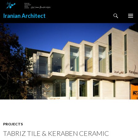
Search
Iranian Architect
SKIP
PRIMAR
TO
MENU
CONTENT
PROJECTS
TABRIZ TILE & KERABEN CERAMIC