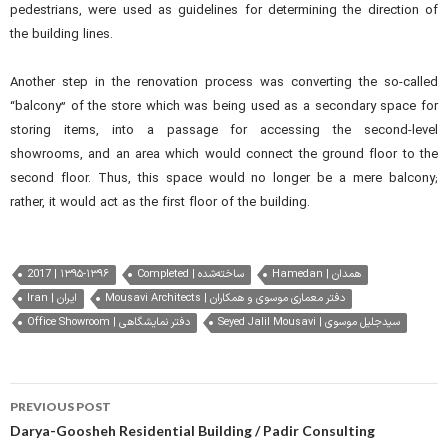
pedestrians, were used as guidelines for determining the direction of
the building lines.
Another step in the renovation process was converting the so-called
“balcony” of the store which was being used as a secondary space for
storing items, into a passage for accessing the second-level
showrooms, and an area which would connect the ground floor to the
second floor. Thus, this space would no longer be a mere balcony;
rather, it would act as the first floor of the building.
2017 | ۱۳۹۵-۱۳۹۶
Completed | ساخته‌شده
Hamedan | همدان
Mousavi Architects | دفتر معماری موسوی و همکاران
Iran | ایران
Seyed Jalil Mousavi | سیدجلیل موسوی
Office Showroom | دفتر نمایشگاهی
Post
PREVIOUS POST
navigation
Darya-Goosheh Residential Building / Padir Consulting