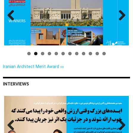
Previo
Next
us
Iranian Architect Merit Award ›››
INTERVIEWS