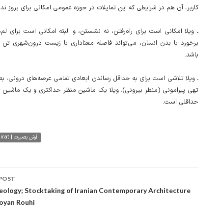
کاربر، آن هم در شرایطی که این تمایلات در حوزه عمومی امکانی برای بروز ندا.
ـ ویلا امکانی است برای راه‌رفتن، نه نشستن، و البته امکانی است برای لم‌د
برخورد با بدن انسان، می‌تواند فاصله معناداری با زیست درون‌شهری تن 
باشد.
ـ ویلا تلاشی است برای به حداقل رساندن ابعادی تمامی عرصه‌های درونی، به 
تهی پیرامونی (منظر بیرونی). ویلا یک ماشین منظر حداکثری و یک ماشین
حداقلی است.
Arash Basirat | آرش بصیرت
POST
ation
eology; Stocktaking of Iranian Contemporary Architecture
ooyan Rouhi