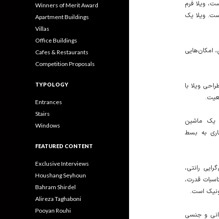
ت، ویلا فرم
Winners of Merit Award
ت. ویلا یک
Apartment Buildings
Villas
Office Buildings
، امکان‌هایی
Cafes & Restaurants
Competition Proposals
TYPOLOGY
احی ویلا با
ضعیت
Entrances
Stairs
ه یک ماشین
Windows
اری به بسط
FEATURED CONTENT
Exclusive Interviews
گرایی رانتی
Houshang Seyhoun
ناسبات قدرت
Bahram Shirdel
رونیک است
Alireza Taghaboni
Pooyan Rouhi
وانی و جنسی