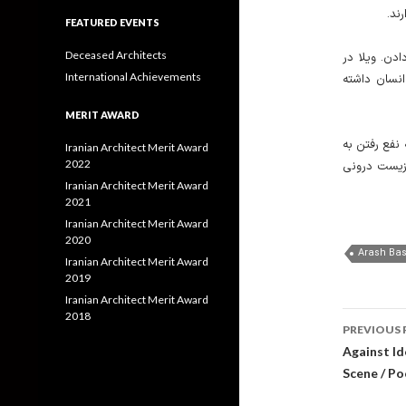
رند
FEATURED EVENTS
Deceased Architects
ادن. ویلا در
International Achievements
انسان داشته
MERIT AWARD
نفع رفتن به
Iranian Architect Merit Award
2022
 زیست درونی
Iranian Architect Merit Award
2021
Iranian Architect Merit Award
2020
Iranian Architect Merit Award
2019
Iranian Architect Merit Award
Post
2018
PREVIOUS 
navig
Against Id
Scene / P