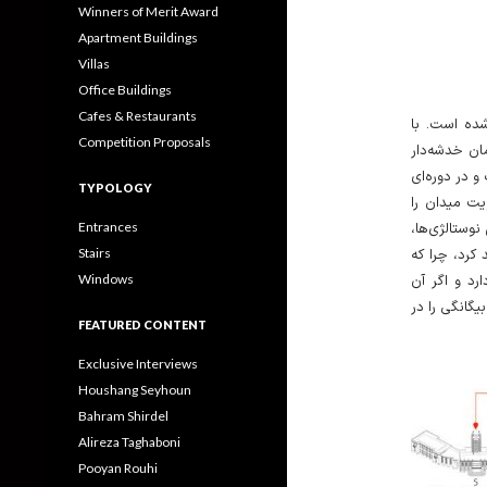
Winners of Merit Award
Apartment Buildings
Villas
Office Buildings
Cafes & Restaurants
ده است. با
Competition Proposals
ان خدشه‌دار
 در دوره‌ای
TYPOLOGY
یت میدان را
Entrances
 نوستالژی‌ها
Stairs
کرد، چرا که
Windows
رد و اگر آن
گانگی را در
FEATURED CONTENT
Exclusive Interviews
Houshang Seyhoun
Bahram Shirdel
Alireza Taghaboni
Pooyan Rouhi