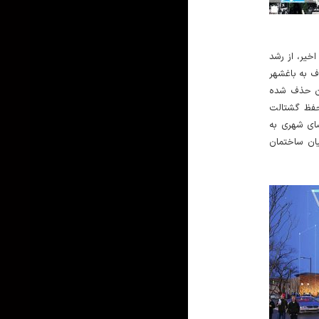
۱. ر، از رشد
 به باغشهر
ان حذف شده
 حفظ گشتالت
ای شهری به
یان ساختمان