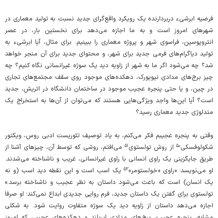
فرضیه‌ ابرشیء دربردارنده‌ یک رویکرد واقع‌گرای جدید نسبت به تولید معماری در
شهرهای امروز است و به ما اجازه می‌دهد برای نخستین بار، در عصر
انتروپوسین، فراسوی شهر و پروژه‌ معماری را ببینیم. برای مثال، آیا ابرشیء به
تولید دیاگرام‌های فرمی جدید برای شهر، و محتوای جدید برای آن منجر خواهد
شد؟ چه می‌شود اگر ما به شهر از زاویه‌ دید یک سوژه‌ غیرانسانی نگاه کنیم؟ چه
چیز برج‌های مدادی نیویورک، دهکده‌های موجود روی سقف مجتمع‌های تجاری
در چین، و یا حتی پنجره‌ عجیب موجود در ساختمان دانشگاه در اتریش، جدید
است؟ آیا این‌ها واجد ویژگی‌هایی هستند که می‌توان از آن‌ها به استخراج یک
متدلوژی جدید‌ معماری رسید؟
وقتی به پنجره‌ عجیبم فکر می‌کنم، به یاد توصیف تئوریست ادبی روس، ویکتور
۵۱
۵۰
شکولوفسکی
از روش تولستوی
می‌افتم، روشی که توسط آن، چیزهای آشنا از
طریق جایگزینی یک راوی انسانی با راوی غیرانسانی، غریب و ناشناخته می‌شدند.
۵۲
او می‌نویسد: «راوی «خولستومر»
یک اسب است و این نقطه‌ دید اسب (و نه
یک انسان) است که باعث می‌شود داستان به نظر عجیب و ناشناخته برسد.»
تولستوی برای گفتن یک داستان جدید، فرم روایی جدیدی ابداع نمی‌کند؛ او صرفا
اجازه می‌دهد داستان از زاویه‌ دید یک سوژه‌ متفاوت روایت شود. به شکلی
مشابه، پنجره‌ عجیب، برج‌های مدادی ابربلند و دهکده‌های عجیبی که امروز