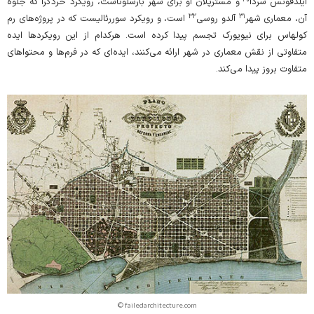
ایلدفونس سردا
و مسترپلان او برای شهر بارسلوناست، رویکرد خردگرا که جلوه‌
۳۲
۳۱
آن، معماری شهر
آلدو روسی
است، و رویکرد سوررئالیست که در پروژه‌های رم
کولهاس برای نیویورک تجسم پیدا کرده است. هرکدام از این رویکردها ایده‌
متفاوتی از نقش معماری در شهر ارائه می‌کنند، ایده‌ای که در فرم‌ها و محتواهای
متفاوت بروز پیدا می‌کند.
© failedarchitecture.com