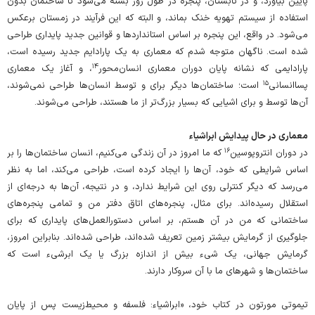
پایین بیاورد، و در تابستان، پنجره در طول روز بسته می‌شود تا ساختمان بدون
استفاده از سیستم تهویه خنک بماند، و البته که این فرآیند در زمستان برعکس
می‌شود. در واقع، این پنجره بر اساس استانداردها و قوانین جدید پایداری طراحی
شده است. ناگهان متوجه شدم که معماری به یک پارادایم جدید رسیده است،
۱۴
پارادایمی که نشانه‌ پایان دوران معماری انسان‌محور
، و آغاز یک معماری
۱۵
پساانسانی
است؛ ساختمان‌ها دیگر برای و توسط انسان‌ها طراحی نمی‌شوند،
آن‌ها توسط و برای اشیایی که بسیار بزرگ‌تر از ما هستند، طراحی می‌شوند.
معماری در حال پیدایش ابراشیاء
۱۶
در دوران انتروپوسین
که ما امروز در آن زندگی می‌کنیم، انسان‌ ساختمان‌ها را بر
اساس شرایطی که خود، آن‌ها را ایجاد کرده‌ است، طراحی می‌کند، اما به نظر
می‌رسد که دیگر کنترلی روی این شرایط ندارد، و در نتیجه، آن‌ها به درجه‌ای از
استقلال رسیده‌اند. برای مثال، پنجره‌های اتاق دفتر من و تمامی پنجره‌های
ساختمانی که من در آن هستم، بر اساس دستورالعمل‌های پایداری که برای
جلوگیری از گرمایش بیشتر زمین تعریف شده‌اند، طراحی شده‌اند. بنابراین امروز،
گرمایش جهانی، یک شیء بیش‌ از‌ اندازه‌ بزرگ یا یک ابرشیء است که
ساختمان‌ها و شهرهای ما با آن سروکار دارند.
تیموتی مورتون در کتاب خود، «ابراشیاء: فلسفه و محیط‌زیست پس از پایان