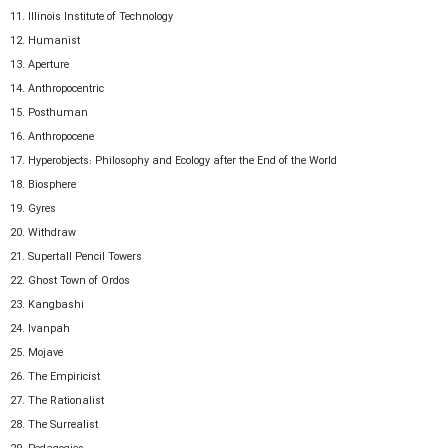
11. Illinois Institute of Technology
12. Humanist
13. Aperture
14. Anthropocentric
15. Posthuman
16. Anthropocene
17. Hyperobjects: Philosophy and Ecology after the End of the World
18. Biosphere
19. Gyres
20. Withdraw
21. Supertall Pencil Towers
22. Ghost Town of Ordos
23. Kangbashi
24. Ivanpah
25. Mojave
26. The Empiricist
27. The Rationalist
28. The Surrealist