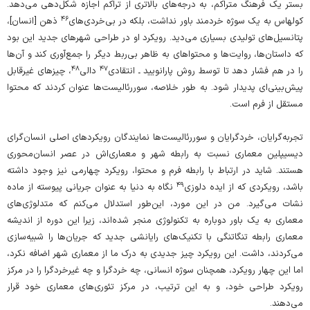
بستر یک فرهنگ متراکم، به درجه‌های بالاتری از تراکم اجازه‌ شکل‌دهی می‌دهد.
۴۶
کولهاس به یک سوژه‌ خردمند باور نداشت، بلکه در بی‌خردی‌های
ذهن [انسان]،
پتانسیل‌های تولیدی بسیاری می‌دید. رویکرد او در طراحی شهرهای جدید این بود
که داستان‌ها، روایت‌ها و محتواهای به‌ ظاهر بی‌ربط دیگر را جمع‌آوری کند و آن‌ها
۴۸
۴۷
را در هم فشار دهد تا توسط روش پارانویید ـ انتقادی
دالی
، چیزهای غیرقابل‌
پیش‌بینی‌ای پدیدار شود. به طور خلاصه، سوررئالیست‌ها عنوان کردند که محتوا
مستقل از فرم است.
تجربه‌گرایان، خردگرایان و سوررئالیست‌ها نمایندگان رویکردهای اصلی انسان‌گرای
دیسیپلین معماری نسبت به رابطه‌ شهر و معماری‌اش در عصر انسان‌محوری
هستند. شاید در ارتباط با رابطه‌ فرم و محتوا، رویکرد چهارمی نیز وجود داشته
۴۹
باشد، رویکردی که از ایده‌ دلوزی
نگاه به دنیا به عنوان جریانی پیوسته از ماده
نشات می‌گیرد. من در این مورد، این‌طور استدلال می‌کنم که متدلوژی‌های
معماری به یک باور دوباره به تکنولوژی منجر شده‌اند، زیرا این دوره‌ از اندیشه‌
معماری رابطه‌ تنگاتنگی با تکنیک‌های رایانشی جدید که جریان‌ها را شبیه‌سازی
می‌کردند، داشت. این رویکرد چیز جدیدی به درک ما از معماری شهر اضافه نکرد،
اما این چهار رویکرد، همچنان سوژه‌ انسانی، چه خردگرا و چه غیرخردگرا را در مرکز
رویکرد طراحی خود، و به این ترتیب، در مرکز تئوری‌های معماری خود قرار
می‌دهند.