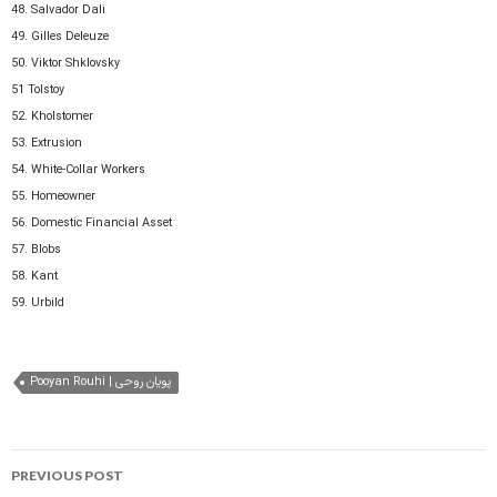
48. Salvador Dali
49. Gilles Deleuze
50. Viktor Shklovsky
51 Tolstoy
52. Kholstomer
53. Extrusion
54. White-Collar Workers
55. Homeowner
56. Domestic Financial Asset
57. Blobs
58. Kant
59. Urbild
Pooyan Rouhi | پویان روحی
Post
PREVIOUS POST