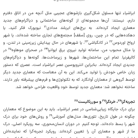
ابراشیاء تنها مسئول شکل‌گیری بازشوهای عجیبی مثل آنچه من در اتاق دفترم
دارم، نیستند؛ آن‌ها مجموعه‌ای از گونه‌های ساختمانی و دیاگرام‌های جدید
۲۱
معماری ایجاد کرده‌اند. به برج‌های ابربلند مدادی
نیویورک فکر کنید، یا
دهکده‌هایی که در چین، روی [سقف] مجتمع‌های تجاری ساخته شده‌اند، یا شهر
۲۳
۲۲
ارواح اوردوس
در کانگباشی
، یا شهرهای در حال‌ پیدایش زیرزمینی در لندن، و
۲۵
۲۴
یا مثال محبوب من، سامانه‌ تولید نیروی برق ایوانپا
در صحرای موهاوه
در
کالیفرنیا. تمام این ساختمان‌ها، شهرها و زیرساخت‌ها، گونه‌‌ها و دیاگرام‌های
جدیدی ایجاد کرده‌اند. بنابراین انتروپوسین عصر ابراشیاء است، عصری که دستور
زبان خاص خودش را تولید می‌کند. این به آن معناست که معماری جدید دیگر
توسط گروهی از معماران آوانگارد که به تکنولوژی‌ها و فرم‌های پیشرفته باور دارند،
ساخته نخواهد شد؛ معماری جدید توسط خود‌ واقعیت طراحی خواهد شد.
۲۸
۲۷
۲۶
تجربه‌گرا
، خردگرا
و سوررئالیست
برای درک جایگاه زیبایی‌شناسی در عصر ابراشیاء، باید به این موضوع که معماران
۲۹
چگونه در طول تاریخ، تئوری‌ها، مدل‌های آموزشی
و روش‌های خود برای درک
شهر را بسط داده‌اند، توجه کنیم. در دوران انسان‌محوری، سه رویکرد اصلی، درک
ما از شهر و معماری آن را تعیین کرده‌اند: رویکرد تجربه‌گرا که نماینده‌اش
۳۰