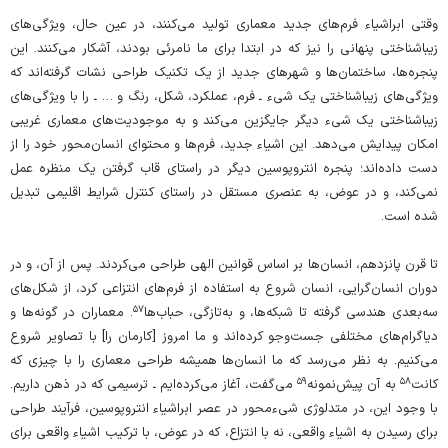
وقتی ابراشیاء فرم‌های جدید معماری تولید می‌کنند، در عین حال، ویژگی‌های
زیباشناختی پنهانی را نیز که در ابتدا برای ما نامرئی بودند، آشکار می‌کنند. این
پنجره‌ها، ساختمان‌‌ها و شهرهای جدید از یک تکنیک طراحی نشات گرفته‌اند که
ویژگی‌های زیباشناختی یک شیء ـ فرم، عملکرد، شکل، رنگ و … ـ را با ویژگی‌های
زیباشناختی یک شیء دیگر جایگزین می‌کند و به موجودیت‌های معماری غریبی
امکان‌ پیدایش می‌دهد. این اشیاء جدید، فرم‌ها و محتوای انسان‌محور خود را از
دست داده‌اند؛ پنجره‌ انتروپوسین دیگر در راستای قاب گرفتن یک منظره عمل
نمی‌کند، و در عوض، به عنصری مستقل در راستای کنترل شرایط اقلیمی تبدیل
شده است.
تا قرن پانزدهم، انسان‌ها بر اساس قوانین الهی طراحی می‌کردند. پس از آن، و در
دوران انسان‌گرایی، انسان شروع به استفاده از فرم‌های انتزاعی کرد، از شکل‌های
۵۷
سه‌بعدی هندسی گرفته تا شبکه‌ها، و به‌تازگی، حباب‌ها
. معماران در گونه‌ها و
دیاگرام‌های مختلفی جست‌و‌جو کرده‌اند و ما امروز [کارمان را] با تصاویر شروع
می‌کنیم. به نظر می‌رسد که ما انسان‌ها همیشه طراحی معماری را با چیزی که
۵۹
۵۸
کانت
به آن پیش‌نمونه
می‌گفت، آغاز می‌کرده‌ایم ـ ترسیمی که در ذهن داریم.
با وجود این، در متدلوژی شیءمحور در عصر ابراشیاء انتروپوسین، فرآیند طراحی
برای رسیدن به اشیاء واقعی، نه با انتزاع، که در عوض، با ترکیب اشیاء واقعی برای