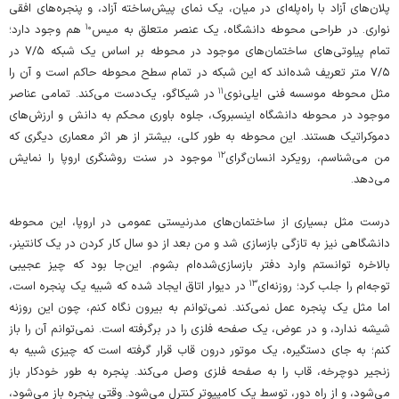
پلان‌های آزاد با راه‌پله‌ای در میان، یک نمای پیش‌ساخته‌ آزاد، و پنجره‌های افقی
۱۰
نواری. در طراحی محوطه‌ دانشگاه، یک عنصر متعلق به میس
هم وجود دارد؛
تمام پیلوتی‌های ساختمان‌های موجود در محوطه بر اساس یک شبکه‌ ۷/۵ در
۷/۵ متر تعریف شده‌اند که این شبکه در تمام سطح محوطه حاکم است و آن را
۱۱
مثل محوطه‌ موسسه‌ فنی ایلی‌نوی
در شیکاگو، یک‌دست می‌کند. تمامی عناصر
موجود در محوطه‌ دانشگاه اینسبروک، جلوه‌ باوری محکم به دانش و ارزش‌های
دموکراتیک هستند. این محوطه به طور کلی، بیشتر از هر اثر معماری دیگری که
۱۲
من می‌شناسم، رویکرد انسان‌گرای
موجود در سنت روشنگری اروپا را نمایش
می‌دهد.
درست مثل بسیاری از ساختمان‌های مدرنیستی عمومی در اروپا، این محوطه‌
دانشگاهی نیز به‌ تازگی بازسازی شد و من بعد از دو سال کار کردن در یک کانتینر،
بالاخره توانستم وارد دفتر بازسازی‌شده‌ام بشوم. این‌جا بود که چیز عجیبی
۱۳
توجه‌ام را جلب کرد؛ روزنه‌ای
در دیوار اتاق ایجاد شده که شبیه یک پنجره است،
اما مثل یک پنجره عمل نمی‌کند. نمی‌توانم به بیرون نگاه کنم، چون این روزنه
شیشه ندارد، و در عوض، یک صفحه‌ فلزی را در برگرفته است. نمی‌توانم آن را باز
کنم؛ به جای دستگیره، یک موتور درون قاب قرار گرفته است که چیزی شبیه به
زنجیر دوچرخه، قاب را به صفحه‌ فلزی وصل می‌کند. پنجره به طور خودکار باز
می‌شود، و از راه دور، توسط یک کامپیوتر کنترل می‌شود. وقتی پنجره باز می‌شود،