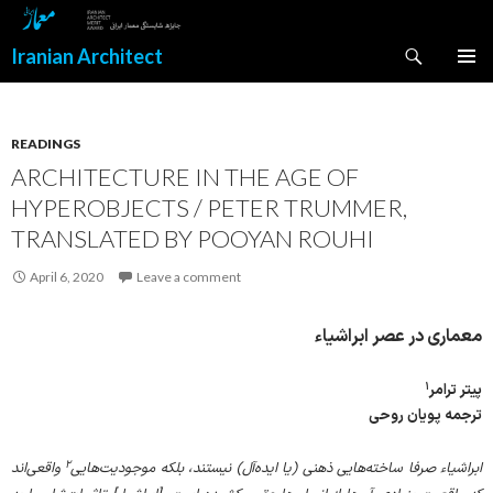
Search
Iranian Architect
SKIP
PRIMAR
TO
MENU
CONTENT
READINGS
ARCHITECTURE IN THE AGE OF
HYPEROBJECTS / PETER TRUMMER,
TRANSLATED BY POOYAN ROUHI
April 6, 2020
Leave a comment
معماری در عصر ابراشیاء
۱
پیتر ترامر
ترجمه پویان روحی
۲
ابراشیاء صرفا ساخته‌هایی ذهنی (یا ایده‌آل) نیستند، بلکه موجودیت‌‌هایی
واقعی‌اند