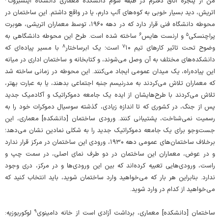
من از پنجره‌ اتاق دفترم در طبقه‌ سوم دانشکده‌ معماری دانشگاه اینسبروک
اتریش، دید بسیار خوبی به کوه‌های آلپ دارم، یا در واقع داشتم. این ساختمان در
محوطه‌ دانشگاه فنی قرار دارد که در دهه‌ ۱۹۶۰، توسط معماران اتریشی، هوبرت
۶
۵
پراچنسکی
و ارنست هایس
ساخته شده است. طرح این محوطه‌ دانشگاهی به‌
۸
۷
وضوح تحت تاثیر کارهای تیم
۱۰ است؛ یک ابرساختار
با مسیر پیاده‌ای که
دانشکده‌های مختلف به آن وصل می‌شوند، و کتابخانه و ساختمان اداری در میانه‌
این پیاده‌ر‌اه، یک میدان عمومی ایجاد می‌کنند. این محوطه در زمانی ساخته شد
که معماران تلاش می‌کردند به مدرنیسم جنبه‌ اجتماعی بدهند، یا به عبارت بهتر،
تلاش می‌کردند با طرح‌هایشان از ایده‌ یک جامعه‌ دموکراتیک و آکادمیک جدید
پس ‌از ‌جنگ، در کشوری که تا اندازه‌ زیادی، گذشته‌ سوسیال دموکرات خود را به
رسمیت نمی‌شناخت، پشتیبانی کنند. ورودی ساختمان [دانشکده‌] معماری، این
جست‌و‌جو برای یک جامعه‌ دموکراتیک جدید را به شکلی نمادین نشان می‌دهد؛
برخلاف ساختمان‌های عمومی دهه‌ ۱۹۳۰، ورودی این ساختمان در مرکز قرار ندارد
و در عوض، معماران این ساختمان در دو طرف نمای اصلی، در سمت چپ و
راست، ورودی‌هایی تعبیه کرده‌اند که بین این ورودی‌ها و در مرکز، دری وجود
ندارد. بنابراین هر بار که می‌خواهید وارد ساختمان شوید، باید انتخاب کنید که
می‌خواهید از کدام در وارد شوید.
۹
ساختمان [دانشکده‌] معماری، برداشت آزادی است از خانه‌ دامینوی
لوکوربوزیه: