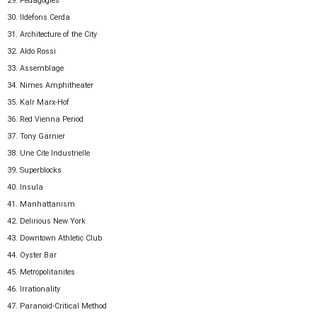
29. Pedagogies
30. Ildefons Cerda
31. Architecture of the City
32. Aldo Rossi
33. Assemblage
34. Nimes Amphitheater
35. Kalr Marx-Hof
36. Red Vienna Period
37. Tony Garnier
38. Une Cite Industrielle
39. Superblocks
40. Insula
41. Manhattanism
42. Delirious New York
43. Downtown Athletic Club
44. Oyster Bar
45. Metropolitanites
46. Irrationality
47. Paranoid-Critical Method