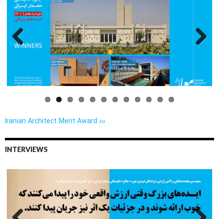
Previo
Next
us
Iranian Architect Merit Award ›››
INTERVIEWS