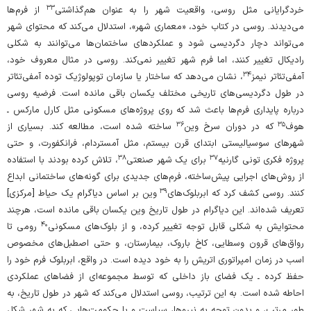
۳۳
خردگرایانی مثل روسی، واقعیت شهر را به عنوان هم‌گذاشتی
از فرم‌ها
می‌دیدند. روسی در کتاب خود، «معماری شهر»، استدلال می‌کند که محتوای شهر
می‌تواند دچار دگردیسی شود و عملکردهای ساختمان‌ها می‌توانند به شکلی
رادیکال تغییر کنند، اما فرم شهر تغییر نمی‌کند. روسی در مثال معروف خود،
۳۴
آمفی‌تئاتر نیمز
، نشان می‌دهد که ساختار یا سازمان توپولوژیک توده‌ آمفی‌تئاتر
در طول دگردیسی‌های تاریخی مختلف یکسان باقی مانده است. فرضیه‌ روسی
درباره‌ پایداری فرم‌ها باعث شد که روی پروژه‌های مسکونی مثل کارل مارکس ـ
۳۶
۳۵
هوف
که در دوران سرخ وین
ساخته شده است، مطالعه کند. بسیاری از
شهرهای سوسیالیستی ابتدای قرن بیستم، مثل آمستردام، فرانکفورت، و حتی
۳۸
۳۷
پروژه‌ فکری تونی گارنیه
برای یک شهر صنعتی
، تلاش کرده بودند با استفاده
از روش‌های اجرایی پیش‌ساخته، فرم‌های جدیدی برای گونه‌های ساختمانی ابداع
۳۹
کنند. روسی کشف کرد که ابربلوک‌های
وین بر اساس دیاگرام یک حیاط [مرکزی]
تعریف شده‌اند. این دیاگرام در طول تاریخ وین یکسان باقی مانده است، هرچند
۴۰
محتوایش به شکلی قابل توجه تغییر کرده، و از بلوک‌های مسکونی
رومی تا
رواق‌های قرون وسطایی، کاخ باروک، بیمارستان، و حتی اصطبل‌های مخصوص
اسب در زمان امپراتوری اتریش را به خود دیده است. در واقع، ابربلوک فرم خود را
حفظ کرده ـ یک فضای باز داخلی که توسط مجموعه‌ای از فضاهای عملکردی
احاطه شده است. به این ترتیب، روسی استدلال می‌کند که شهر در طول تاریخ، به
طور مرتب، و بدون توجه به نیروها، سیاست و یا حکومت‌‌هایی که به شهر شکل