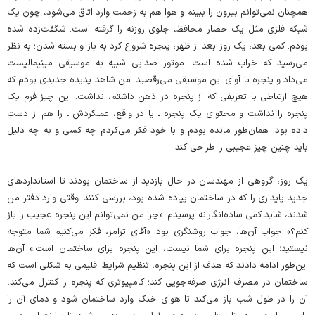
همچنان نمی‌توانم بیرون را ببینم و هوا هم به زحمت وارد اتاق می‌شود، چون یک
شبکه‌ فلزی مثل یک حصار محافظ، جلوی روزنه را گرفته است. شگفت‌زده شده
بودم. کمی بعد، یک روز بعد از ظهر، پنجره شروع کرد به باز و بسته شدن؛ به نظر
می‌رسید که خراب شده است. موتور صدایی شبیه به موسیقی مینیمالیست
می‌داد و پنجره با آوای این موسیقی می‌رقصید. من شاهد پدیده‌‌ جدیدی بودم که
هیچ ارتباطی با تعریفی که از پنجره در ذهن داشتم، نداشت. این چیز فرم یک
پنجره را نداشت و محتوای یک پنجره ـ یا در واقع، عملکردش ـ را هم از دست
داده بود. همان‌طور مانده بودم و با خود فکر می‌کردم چه کسی و به چه دلیل
باید چنین چیز عجیبی را طراحی کند.
یک روز، گروهی از مهندسان در حال بازدید از ساختمان بودند تا استانداردهای
جدید پایداری را که در ساختمان پیاده شده بود، بررسی کنند. وقتی وارد دفتر من
شدند، شاید کمی ساده‌انگارانه پرسیدم: «چرا من نمی‌توانم این پنجره‌ عجیب را باز
کنم؟» جواب آن‌ها، جواب روشنگری بود: «آقای ترامر، فکر می‌کنیم شما متوجه
نیستید؛ این پنجره برای شما نیست، این پنجره برای ساختمان است.» آن‌ها
این‌طور ادامه دادند که هدف از این پنجره، تنظیم شرایط اقلیمی به شکلی است که
ساختمان در مصرف انرژی صرفه‌جویی کند؛ کامپیوتری که پنجره را کنترل می‌کند،
آن را در طول شب باز می‌کند تا هوای خنک وارد ساختمان شود و دمای آن را